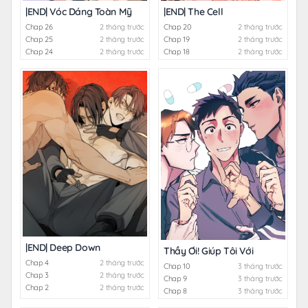
|END| Vóc Dáng Toàn Mỹ
|END| The Cell
Chap 26
2 tháng trước
Chap 20
2 tháng trước
Chap 25
2 tháng trước
Chap 19
2 tháng trước
Chap 24
2 tháng trước
Chap 18
2 tháng trước
|END| Deep Down
Thầy Ơi! Giúp Tôi Với
Chap 4
2 tháng trước
Chap 10
3 tháng trước
Chap 3
2 tháng trước
Chap 9
3 tháng trước
Chap 2
2 tháng trước
Chap 8
3 tháng trước