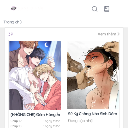
Trang chủ
Thể loại
3P
Xem thêm
Sử Ký Chàng Nho Sinh Dâm Đãng
(KHÔNG CHE) Đêm Hồng Ân
Đang cập nhật
Chap 19
1 ngày trước
Chap 18
1 ngày trước