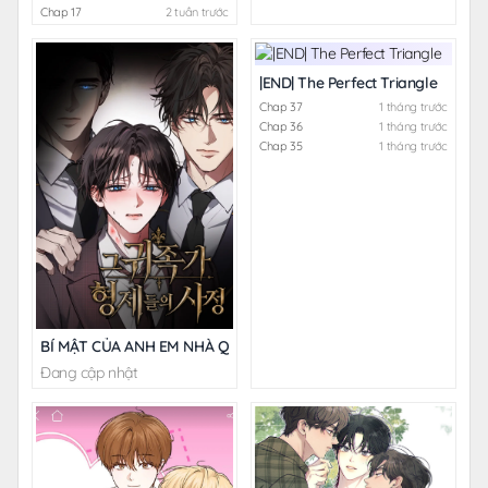
Chap 17
2 tuần trước
|END| The Perfect Triangle
Chap 37
1 tháng trước
Chap 36
1 tháng trước
Chap 35
1 tháng trước
BÍ MẬT CỦA ANH EM NHÀ QUÝ TỘC
Đang cập nhật