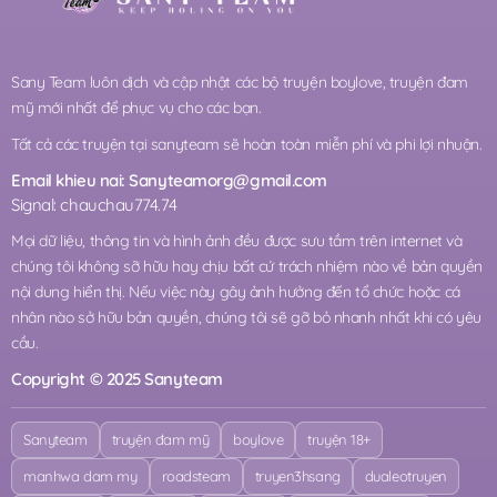
Sany Team luôn dịch và cập nhật các bộ truyện boylove, truyện đam
mỹ mới nhất để phục vụ cho các bạn.
Tất cả các truyện tại sanyteam sẽ hoàn toàn miễn phí và phi lợi nhuận.
Email khieu nai:
Sanyteamorg@gmail.com
Signal: chauchau774.74
Mọi dữ liệu, thông tin và hình ảnh đều được sưu tầm trên internet và
chúng tôi không sỡ hữu hay chịu bất cứ trách nhiệm nào về bản quyền
nội dung hiển thị. Nếu việc này gây ảnh hưởng đến tổ chức hoặc cá
nhân nào sở hữu bản quyền, chúng tôi sẽ gỡ bỏ nhanh nhất khi có yêu
cầu.
Copyright © 2025 Sanyteam
Sanyteam
truyện đam mỹ
boylove
truyện 18+
manhwa dam my
roadsteam
truyen3hsang
dualeotruyen