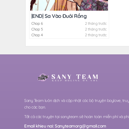
|END| Sa Vào Đuôi Rồng
Chap 6
2 tháng trước
Chap 5
2 tháng trước
Chap 4
2 tháng trước
Sany Team luôn dịch và cập nhật các bộ truyện boylove, t
cho các bạn.
Tất cả các truyện tại sanyteam sẽ hoàn toàn miễn phí và phi 
Email khieu nai:
Sanyteamorg@gmail.com