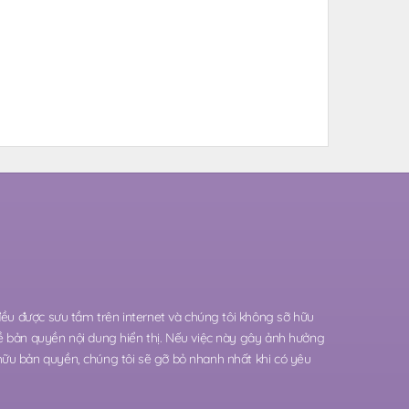
 đều được sưu tầm trên internet và chúng tôi không sỡ hữu
ề bản quyền nội dung hiển thị. Nếu việc này gây ảnh hưởng
hữu bản quyền, chúng tôi sẽ gỡ bỏ nhanh nhất khi có yêu