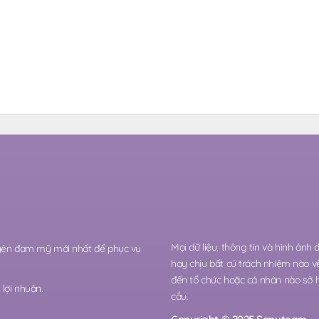
Mọi dữ liệu, thông tin và hình ảnh
ruyện đam mỹ mới nhất để phục vụ
hay chịu bất cứ trách nhiệm nào v
đến tổ chức hoặc cá nhân nào sở 
lợi nhuận.
cầu.