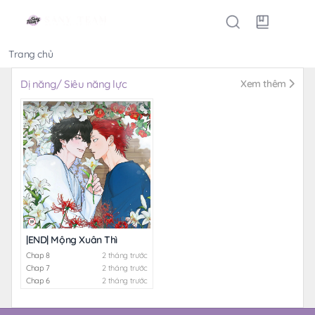
Trang chủ
Thể loại
Dị năng/ Siêu năng lực
Xem thêm
|END| Mộng Xuân Thì
Chap 8
2 tháng trước
Chap 7
2 tháng trước
Chap 6
2 tháng trước