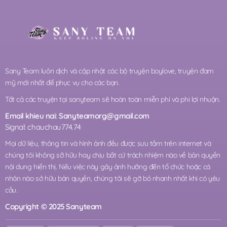
Sany Team luôn dịch và cập nhật các bộ truyện boylove, truyện đam
mỹ mới nhất để phục vụ cho các bạn.
Tất cả các truyện tại sanyteam sẽ hoàn toàn miễn phí và phi lợi nhuận.
Email khieu nai:
Sanyteamorg@gmail.com
Signal: chauchau774.74
Mọi dữ liệu, thông tin và hình ảnh đều được sưu tầm trên internet và
chúng tôi không sỡ hữu hay chịu bất cứ trách nhiệm nào về bản quyền
nội dung hiển thị. Nếu việc này gây ảnh hưởng đến tổ chức hoặc cá
nhân nào sở hữu bản quyền, chúng tôi sẽ gỡ bỏ nhanh nhất khi có yêu
cầu.
Copyright © 2025 Sanyteam