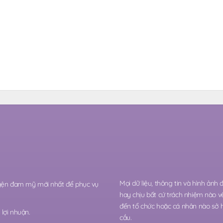
Mọi dữ liệu, thông tin và hình ảnh
ruyện đam mỹ mới nhất để phục vụ
hay chịu bất cứ trách nhiệm nào v
đến tổ chức hoặc cá nhân nào sở 
lợi nhuận.
cầu.