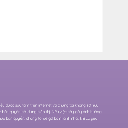
 đều được sưu tầm trên internet và chúng tôi không sỡ hữu
ề bản quyền nội dung hiển thị. Nếu việc này gây ảnh hưởng
hữu bản quyền, chúng tôi sẽ gỡ bỏ nhanh nhất khi có yêu