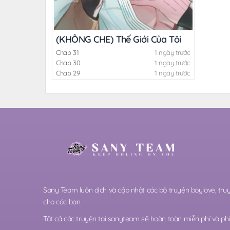
(KHÔNG CHE) Thế Giới Của Tôi
Chap 31
1 ngày trước
Chap 30
1 ngày trước
Chap 29
1 ngày trước
Sany Team luôn dịch và cập nhật các bộ truyện boylove, t
cho các bạn.
Tất cả các truyện tại sanyteam sẽ hoàn toàn miễn phí và phi 