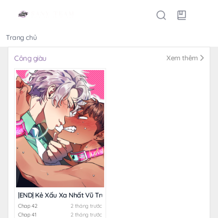
Trang chủ
Thể loại
Công giàu
Xem thêm
|END| Kẻ Xấu Xa Nhất Vũ Trụ
Chap 42
2 tháng trước
Chap 41
2 tháng trước