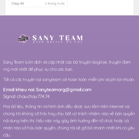
Chap 40
2 tháng trước
Sany Team luôn dịch và cập nhật các bộ truyện boylove, truyện đam
mỹ mới nhất để phục vụ cho các bạn.
Tất cả các truyện tại sanyteam sẽ hoàn toàn miễn phí và phi lợi nhuận.
Email khieu nai:
Sanyteamorg@gmail.com
Signal: chauchau774.74
Mọi dữ liệu, thông tin và hình ảnh đều được sưu tầm trên internet và
chúng tôi không sỡ hữu hay chịu bất cứ trách nhiệm nào về bản quyền
nội dung hiển thị. Nếu việc này gây ảnh hưởng đến tổ chức hoặc cá
nhân nào sở hữu bản quyền, chúng tôi sẽ gỡ bỏ nhanh nhất khi có yêu
cầu.