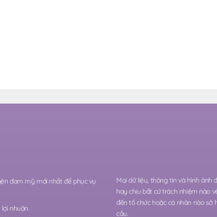
Mọi dữ liệu, thông tin và hình ảnh
ruyện đam mỹ mới nhất để phục vụ
hay chịu bất cứ trách nhiệm nào v
đến tổ chức hoặc cá nhân nào sở 
lợi nhuận.
cầu.