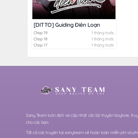
[DITTO] Guiding Điên Loạn
Chap 19
1 tháng trước
Chap 18
1 tháng trước
Chap 17
1 tháng trước
Sany Team luôn dịch và cập nhật các bộ truyện boylove, t
cho các bạn.
Tất cả các truyện tại sanyteam sẽ hoàn toàn miễn phí và phi 