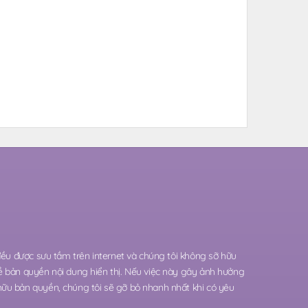
 đều được sưu tầm trên internet và chúng tôi không sỡ hữu
ề bản quyền nội dung hiển thị. Nếu việc này gây ảnh hưởng
hữu bản quyền, chúng tôi sẽ gỡ bỏ nhanh nhất khi có yêu