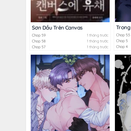
Trong
Sơn Dầu Trên Canvas
Chap 5.5
Chap 59
1 tháng trước
Chap 5
Chap 58
1 tháng trước
Chap 4
Chap 57
1 tháng trước