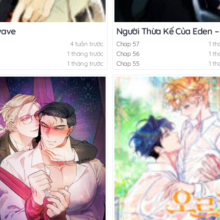
wave
Người Thừa Kế Của Eden –
4 tuần trước
Chap 57
1 th
1 tháng trước
Chap 56
1 th
1 tháng trước
Chap 55
1 th