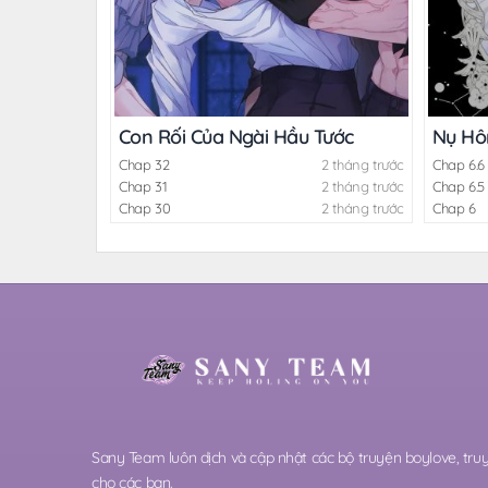
Con Rối Của Ngài Hầu Tước
Nụ Hô
Chap 32
2 tháng trước
Chap 6.6
Chap 31
2 tháng trước
Chap 6.5
Chap 30
2 tháng trước
Chap 6
Sany Team luôn dịch và cập nhật các bộ truyện boylove, t
cho các bạn.