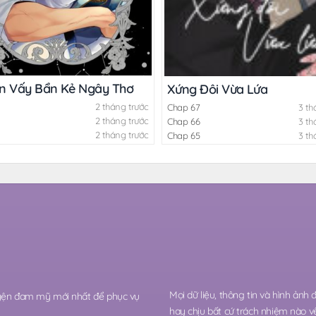
n Vấy Bẩn Kẻ Ngây Thơ
Xứng Đôi Vừa Lứa
2 tháng trước
Chap 67
3 th
2 tháng trước
Chap 66
3 th
2 tháng trước
Chap 65
3 th
Mọi dữ liệu, thông tin và hình ảnh
ruyện đam mỹ mới nhất để phục vụ
hay chịu bất cứ trách nhiệm nào v