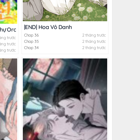
|END| Hoa Vô Danh
Thự Orca
Chap 36
2 tháng trước
áng trước
Chap 35
2 tháng trước
áng trước
Chap 34
2 tháng trước
áng trước