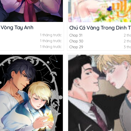
 Vòng Tay Anh
Chú Cá Vàng Trong Dinh 
1 tháng trước
Chap 31
2 th
1 tháng trước
Chap 30
2 th
1 tháng trước
Chap 29
3 th