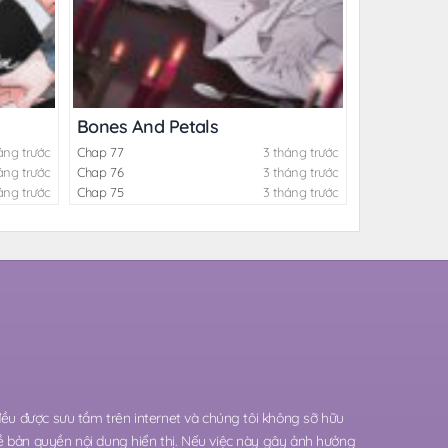
Bones And Petals
áng trước
Chap 77
3 tháng trước
áng trước
Chap 76
3 tháng trước
áng trước
Chap 75
3 tháng trước
 đều được sưu tầm trên internet và chúng tôi không sỡ hữu
ề bản quyền nội dung hiển thị. Nếu việc này gây ảnh hưởng