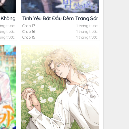
 Không Che
Tình Yêu Bắt Đầu Đêm Trăng Sáng
áng trước
Chap 17
1 tháng trước
áng trước
Chap 16
1 tháng trước
áng trước
Chap 15
1 tháng trước