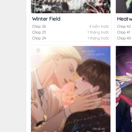
Winter Field
Heat
Chap 26
4 tuần trước
Chap 42
Chap 25
1 tháng trước
Chap 41
Chap 24
1 tháng trước
Chap 40