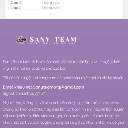
Chap 10
1 tháng trước
Chap 9
2 tháng trước
Sany Team luôn dịch và cập nhật các bộ truyện boylove, truyện đam
mỹ mới nhất để phục vụ cho các bạn.
Tất cả các truyện tại sanyteam sẽ hoàn toàn miễn phí và phi lợi nhuận.
Email khieu nai:
Sanyteamorg@gmail.com
Signal: chauchau774.74
Mọi dữ liệu, thông tin và hình ảnh đều được sưu tầm trên internet và
chúng tôi không sỡ hữu hay chịu bất cứ trách nhiệm nào về bản quyền
nội dung hiển thị. Nếu việc này gây ảnh hưởng đến tổ chức hoặc cá
nhân nào sở hữu bản quyền, chúng tôi sẽ gỡ bỏ nhanh nhất khi có yêu