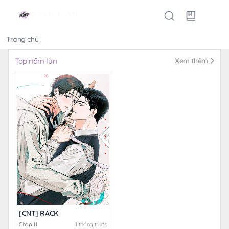
Trang chủ
Thể loại
Top nấm lùn
Xem thêm
[CNT] RACK
Chap 11
1 tháng trước