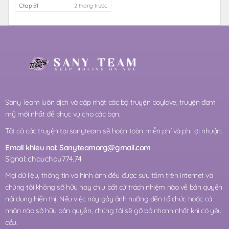
Chap 51
2 tháng trước
Sany Team luôn dịch và cập nhật các bộ truyện boylove, truyện đam
mỹ mới nhất để phục vụ cho các bạn.
Tất cả các truyện tại sanyteam sẽ hoàn toàn miễn phí và phi lợi nhuận.
Email khieu nai:
Sanyteamorg@gmail.com
Signal: chauchau774.74
Mọi dữ liệu, thông tin và hình ảnh đều được sưu tầm trên internet và
chúng tôi không sỡ hữu hay chịu bất cứ trách nhiệm nào về bản quyền
nội dung hiển thị. Nếu việc này gây ảnh hưởng đến tổ chức hoặc cá
nhân nào sở hữu bản quyền, chúng tôi sẽ gỡ bỏ nhanh nhất khi có yêu
cầu.