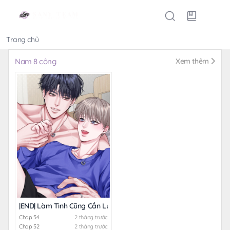
Trang chủ
Thể loại
Nam 8 công
Xem thêm
|END| Làm Tình Cũng Cần Luyện Tập Nữa Sao
Chap 54
2 tháng trước
Chap 52
2 tháng trước