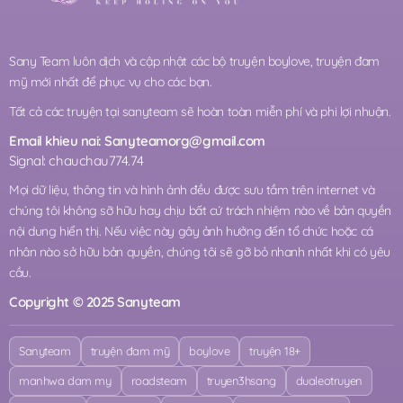
Sany Team luôn dịch và cập nhật các bộ truyện boylove, truyện đam
mỹ mới nhất để phục vụ cho các bạn.
Tất cả các truyện tại sanyteam sẽ hoàn toàn miễn phí và phi lợi nhuận.
Email khieu nai:
Sanyteamorg@gmail.com
Signal: chauchau774.74
Mọi dữ liệu, thông tin và hình ảnh đều được sưu tầm trên internet và
chúng tôi không sỡ hữu hay chịu bất cứ trách nhiệm nào về bản quyền
nội dung hiển thị. Nếu việc này gây ảnh hưởng đến tổ chức hoặc cá
nhân nào sở hữu bản quyền, chúng tôi sẽ gỡ bỏ nhanh nhất khi có yêu
cầu.
Copyright © 2025 Sanyteam
Sanyteam
truyện đam mỹ
boylove
truyện 18+
manhwa dam my
roadsteam
truyen3hsang
dualeotruyen