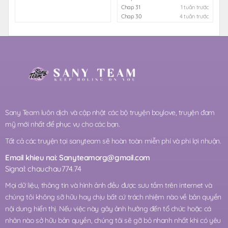
Chap 31
1 tuần trước
Chap 30
4 tuần trước
Sany Team luôn dịch và cập nhật các bộ truyện boylove, truyện đam
mỹ mới nhất để phục vụ cho các bạn.
Tất cả các truyện tại sanyteam sẽ hoàn toàn miễn phí và phi lợi nhuận.
Email khieu nai:
Sanyteamorg@gmail.com
Signal: chauchau774.74
Mọi dữ liệu, thông tin và hình ảnh đều được sưu tầm trên internet và
chúng tôi không sỡ hữu hay chịu bất cứ trách nhiệm nào về bản quyền
nội dung hiển thị. Nếu việc này gây ảnh hưởng đến tổ chức hoặc cá
nhân nào sở hữu bản quyền, chúng tôi sẽ gỡ bỏ nhanh nhất khi có yêu