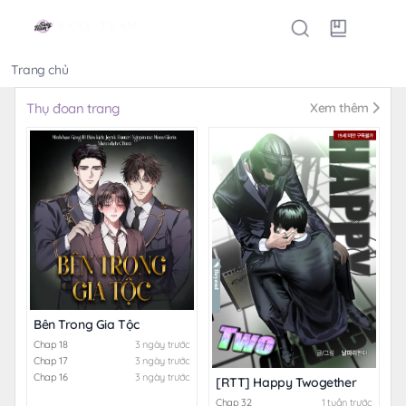
Trang chủ
Thể loại
Thụ đoan trang
Xem thêm
Bên Trong Gia Tộc
Chap 18
3 ngày trước
Chap 17
3 ngày trước
Chap 16
3 ngày trước
[RTT] Happy Twogether
Chap 32
1 tuần trước