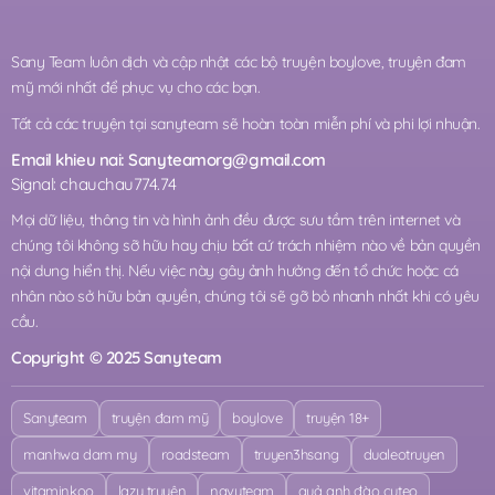
Sany Team luôn dịch và cập nhật các bộ truyện boylove, truyện đam
mỹ mới nhất để phục vụ cho các bạn.
Tất cả các truyện tại sanyteam sẽ hoàn toàn miễn phí và phi lợi nhuận.
Email khieu nai:
Sanyteamorg@gmail.com
Signal: chauchau774.74
Mọi dữ liệu, thông tin và hình ảnh đều được sưu tầm trên internet và
chúng tôi không sỡ hữu hay chịu bất cứ trách nhiệm nào về bản quyền
nội dung hiển thị. Nếu việc này gây ảnh hưởng đến tổ chức hoặc cá
nhân nào sở hữu bản quyền, chúng tôi sẽ gỡ bỏ nhanh nhất khi có yêu
cầu.
Copyright © 2025 Sanyteam
Sanyteam
truyện đam mỹ
boylove
truyện 18+
manhwa dam my
roadsteam
truyen3hsang
dualeotruyen
vitaminkoo
lazy truyện
navyteam
quả anh đào cuteo