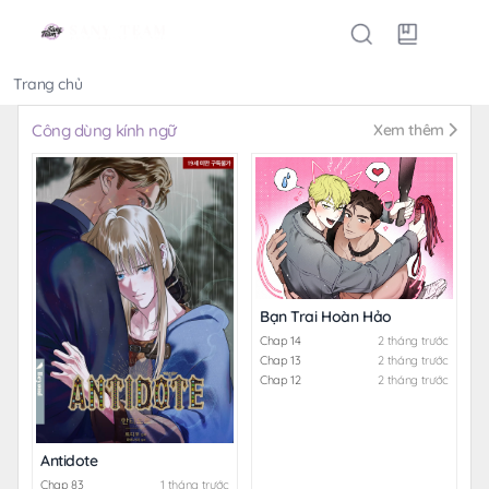
Trang chủ
Thể loại
Công dùng kính ngữ
Xem thêm
Bạn Trai Hoàn Hảo
Chap 14
2 tháng trước
Chap 13
2 tháng trước
Chap 12
2 tháng trước
Antidote
Chap 83
1 tháng trước