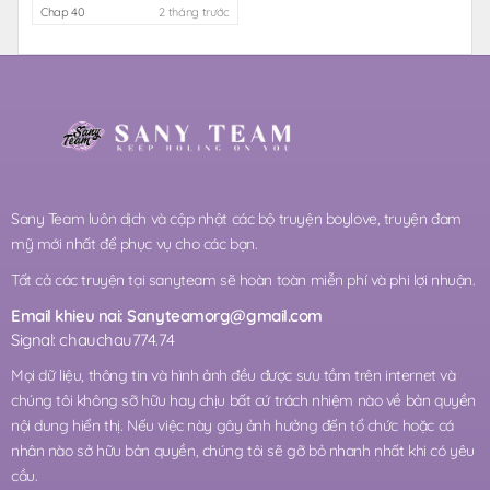
Chap 40
2 tháng trước
Sany Team luôn dịch và cập nhật các bộ truyện boylove, truyện đam
mỹ mới nhất để phục vụ cho các bạn.
Tất cả các truyện tại sanyteam sẽ hoàn toàn miễn phí và phi lợi nhuận.
Email khieu nai:
Sanyteamorg@gmail.com
Signal: chauchau774.74
Mọi dữ liệu, thông tin và hình ảnh đều được sưu tầm trên internet và
chúng tôi không sỡ hữu hay chịu bất cứ trách nhiệm nào về bản quyền
nội dung hiển thị. Nếu việc này gây ảnh hưởng đến tổ chức hoặc cá
nhân nào sở hữu bản quyền, chúng tôi sẽ gỡ bỏ nhanh nhất khi có yêu
cầu.