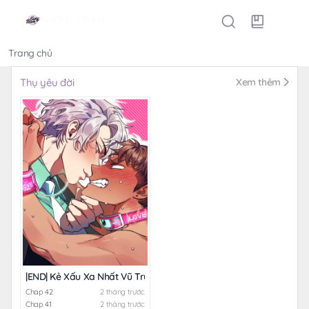
Trang chủ
Thể loại
Thụ yêu đời
Xem thêm
|END| Kẻ Xấu Xa Nhất Vũ Trụ
Chap 42
2 tháng trước
Chap 41
2 tháng trước