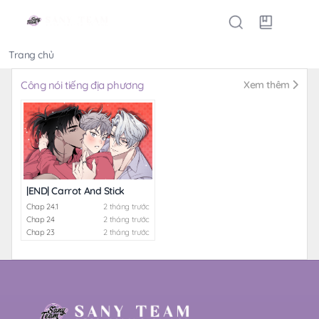
Trang chủ
Thể loại
Công nói tiếng địa phương
Xem thêm
|END| Carrot And Stick
Chap 24.1
2 tháng trước
Chap 24
2 tháng trước
Chap 23
2 tháng trước