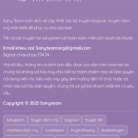
Sany Team luôn dịch và cập nhật các bộ truyện boylove, truyện đam
mỹ mới nhất để phục vụ cho các bạn.
Tất cả các truyện tại sanyteam sẽ hoàn toàn miễn phí và phi lợi nhuận.
Email khieu nai:
Sanyteamorg@gmail.com
Signal: chauchau774.74
Mọi dữ liệu, thông tin và hình ảnh đều được sưu tầm trên internet và
chúng tôi không sỡ hữu hay chịu bất cứ trách nhiệm nào về bản quyền
nội dung hiển thị. Nếu việc này gây ảnh hưởng đến tổ chức hoặc cá
nhân nào sở hữu bản quyền, chúng tôi sẽ gỡ bỏ nhanh nhất khi có yêu
cầu.
Copyright © 2025 Sanyteam
Sanyteam
truyện đam mỹ
boylove
truyện 18+
manhwa dam my
roadsteam
truyen3hsang
dualeotruyen