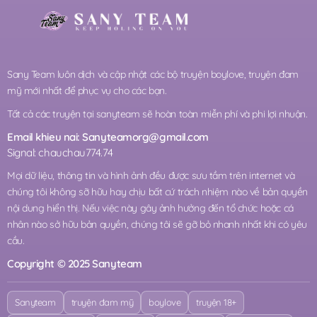
Sany Team luôn dịch và cập nhật các bộ truyện boylove, truyện đam
mỹ mới nhất để phục vụ cho các bạn.
Tất cả các truyện tại sanyteam sẽ hoàn toàn miễn phí và phi lợi nhuận.
Email khieu nai:
Sanyteamorg@gmail.com
Signal: chauchau774.74
Mọi dữ liệu, thông tin và hình ảnh đều được sưu tầm trên internet và
chúng tôi không sỡ hữu hay chịu bất cứ trách nhiệm nào về bản quyền
nội dung hiển thị. Nếu việc này gây ảnh hưởng đến tổ chức hoặc cá
nhân nào sở hữu bản quyền, chúng tôi sẽ gỡ bỏ nhanh nhất khi có yêu
cầu.
Copyright © 2025 Sanyteam
Sanyteam
truyện đam mỹ
boylove
truyện 18+