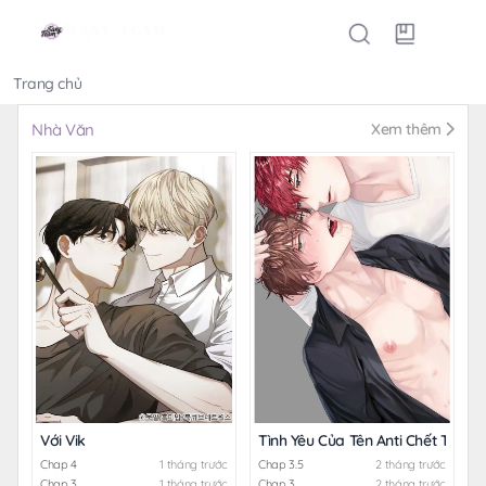
Trang chủ
Thể loại
Nhà Văn
Xem thêm
Với Vik
Tình Yêu Của Tên Anti Chết Tiệt
Chap 4
1 tháng trước
Chap 3.5
2 tháng trước
Chap 3
1 tháng trước
Chap 3
2 tháng trước