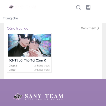
Trang chủ
Thể loại
Công trụy lạc
Xem thêm
[CNT] Lời Thú Tội Cấm Kị
Chap 2
2 tháng trước
Chap 1
2 tháng trước