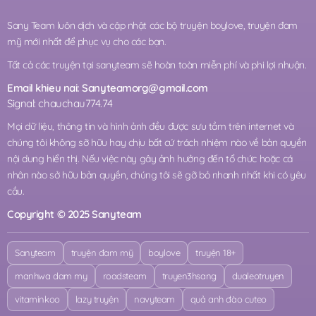
Sany Team luôn dịch và cập nhật các bộ truyện boylove, truyện đam
mỹ mới nhất để phục vụ cho các bạn.
Tất cả các truyện tại sanyteam sẽ hoàn toàn miễn phí và phi lợi nhuận.
Email khieu nai:
Sanyteamorg@gmail.com
Signal: chauchau774.74
Mọi dữ liệu, thông tin và hình ảnh đều được sưu tầm trên internet và
chúng tôi không sỡ hữu hay chịu bất cứ trách nhiệm nào về bản quyền
nội dung hiển thị. Nếu việc này gây ảnh hưởng đến tổ chức hoặc cá
nhân nào sở hữu bản quyền, chúng tôi sẽ gỡ bỏ nhanh nhất khi có yêu
cầu.
Copyright © 2025 Sanyteam
Sanyteam
truyện đam mỹ
boylove
truyện 18+
manhwa dam my
roadsteam
truyen3hsang
dualeotruyen
vitaminkoo
lazy truyện
navyteam
quả anh đào cuteo