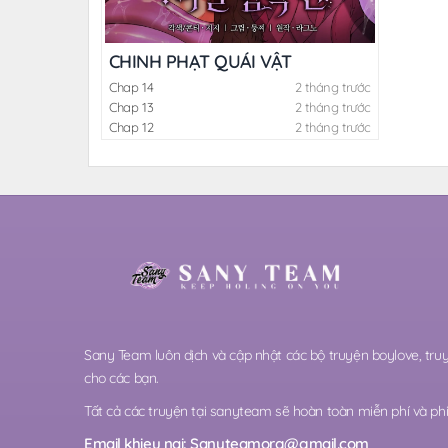
CHINH PHẠT QUÁI VẬT
Chap 14
2 tháng trước
Chap 13
2 tháng trước
Chap 12
2 tháng trước
Sany Team luôn dịch và cập nhật các bộ truyện boylove, t
cho các bạn.
Tất cả các truyện tại sanyteam sẽ hoàn toàn miễn phí và phi 
Email khieu nai:
Sanyteamorg@gmail.com