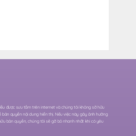
 đều được sưu tầm trên internet và chúng tôi không sỡ hữu
ề bản quyền nội dung hiển thị. Nếu việc này gây ảnh hưởng
hữu bản quyền, chúng tôi sẽ gỡ bỏ nhanh nhất khi có yêu