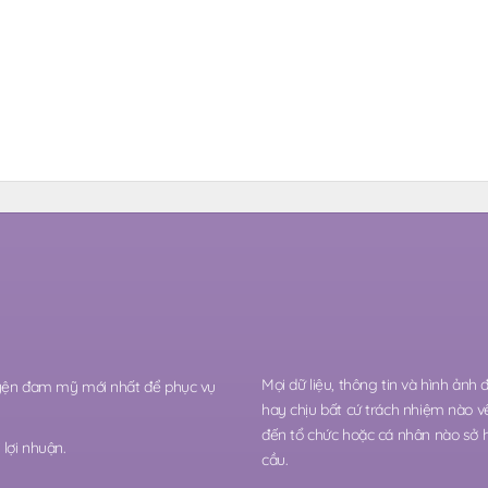
Mọi dữ liệu, thông tin và hình ảnh
ruyện đam mỹ mới nhất để phục vụ
hay chịu bất cứ trách nhiệm nào v
đến tổ chức hoặc cá nhân nào sở 
lợi nhuận.
cầu.