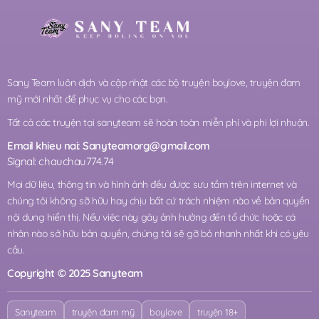
Sany Team luôn dịch và cập nhật các bộ truyện boylove, truyện đam
mỹ mới nhất để phục vụ cho các bạn.
Tất cả các truyện tại sanyteam sẽ hoàn toàn miễn phí và phi lợi nhuận.
Email khieu nai:
Sanyteamorg@gmail.com
Signal: chauchau774.74
Mọi dữ liệu, thông tin và hình ảnh đều được sưu tầm trên internet và
chúng tôi không sỡ hữu hay chịu bất cứ trách nhiệm nào về bản quyền
nội dung hiển thị. Nếu việc này gây ảnh hưởng đến tổ chức hoặc cá
nhân nào sở hữu bản quyền, chúng tôi sẽ gỡ bỏ nhanh nhất khi có yêu
cầu.
Copyright © 2025 Sanyteam
Sanyteam
truyện đam mỹ
boylove
truyện 18+