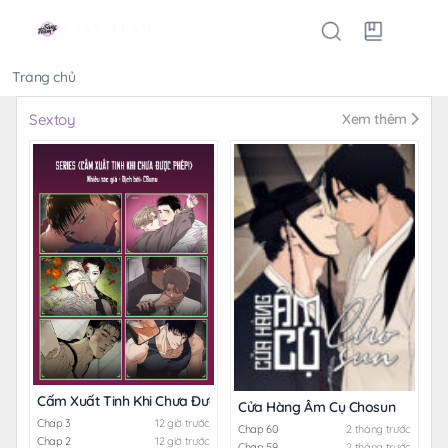
Trang chủ
Thể loại
Sextoy
Xem thêm
Cấm Xuất Tinh Khi Chưa Được Phép!
Cửa Hàng Âm Cụ Chosun
Chap 3
12 giờ trước
Chap 60
2 tháng trước
Chap 2
12 giờ trước
Chap 59
2 tháng trước