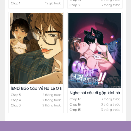
Chap 1
12 giờ trước
Chap 58
3 tháng trước
|END| Báo Cáo Về Nô Lệ O Bị Khuất Phục
Nghe nói cậu đi gặp idol hả!
Chap 5
2 tháng trước
Chap 17
3 tháng trước
Chap 4
2 tháng trước
Chap 16
3 tháng trước
Chap 3
2 tháng trước
Chap 15
3 tháng trước