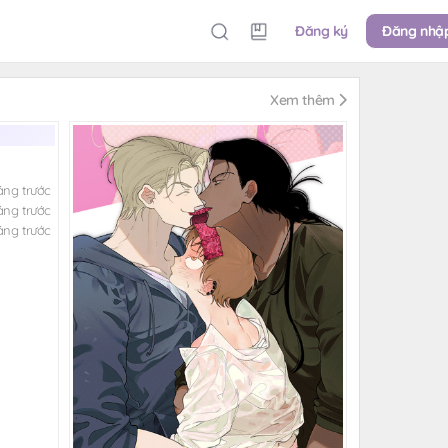
Đăng ký
Đăng nhậ
Xem thêm
áng trước
áng trước
áng trước