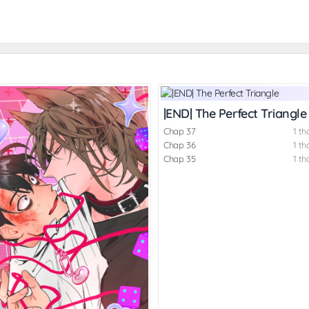
|END| The Perfect Triangle
Chap 37
1 th
Chap 36
1 th
Chap 35
1 th