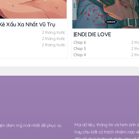
Kẻ Xấu Xa Nhất Vũ Trụ
2 tháng trước
|END| DIE LOVE
2 tháng trước
Chap 6
2 th
2 tháng trước
Chap 5
2 th
Chap 4
2 th
Mọi dữ liệu, thông tin và hình ảnh
ruyện đam mỹ mới nhất để phục vụ
hay chịu bất cứ trách nhiệm nào v
đến tổ chức hoặc cá nhân nào sở 