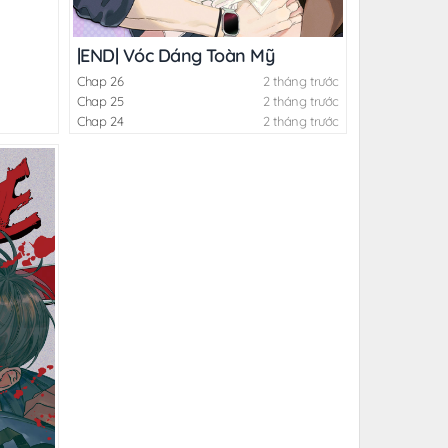
|END| Vóc Dáng Toàn Mỹ
Chap 26
2 tháng trước
Chap 25
2 tháng trước
Chap 24
2 tháng trước