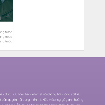
áng trước
áng trước
áng trước
 đều được sưu tầm trên internet và chúng tôi không sỡ hữu
ề bản quyền nội dung hiển thị. Nếu việc này gây ảnh hưởng
hữu bản quyền, chúng tôi sẽ gỡ bỏ nhanh nhất khi có yêu