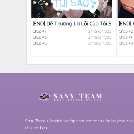
|END| 
|END| Dễ Thương Là Lỗi Của Tôi Sao?!
Chap 42
Chap 47
2 tháng trước
Chap 41
Chap 46
2 tháng trước
Chap 40
Chap 45
2 tháng trước
Sany Team luôn dịch và cập nhật các bộ truyện boylove, t
cho các bạn.