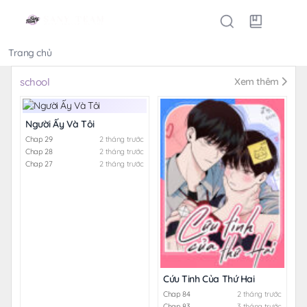
Trang chủ
Thể loại
school
Xem thêm
Người Ấy Và Tôi
Chap 29
2 tháng trước
Chap 28
2 tháng trước
Chap 27
2 tháng trước
Cứu Tinh Của Thứ Hai
Chap 84
2 tháng trước
Chap 83
3 tháng trước