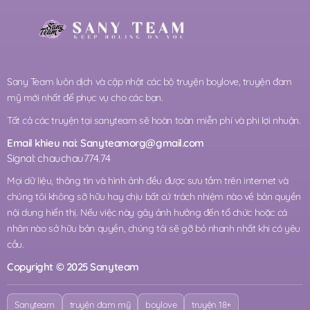
Sany Team luôn dịch và cập nhật các bộ truyện boylove, truyện đam
mỹ mới nhất để phục vụ cho các bạn.
Tất cả các truyện tại sanyteam sẽ hoàn toàn miễn phí và phi lợi nhuận.
Email khieu nai:
Sanyteamorg@gmail.com
Signal: chauchau774.74
Mọi dữ liệu, thông tin và hình ảnh đều được sưu tầm trên internet và
chúng tôi không sỡ hữu hay chịu bất cứ trách nhiệm nào về bản quyền
nội dung hiển thị. Nếu việc này gây ảnh hưởng đến tổ chức hoặc cá
nhân nào sở hữu bản quyền, chúng tôi sẽ gỡ bỏ nhanh nhất khi có yêu
cầu.
Copyright © 2025 Sanyteam
Sanyteam
truyện đam mỹ
boylove
truyện 18+