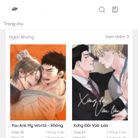
Trang chủ
Thể loại
Ngực khủng
Xem thêm
You Are My World – Không Che
Xứng Đôi Vừa Lứa
Chap 28
1 tháng trước
Chap 67
3 tháng trước
Chap 27
1 tháng trước
Chap 66
3 tháng trước