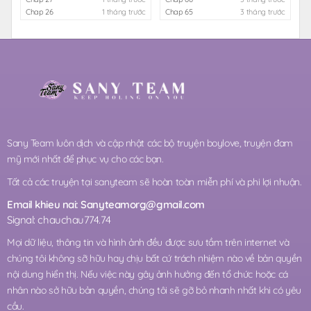
Chap 26
1 tháng trước
Chap 65
3 tháng trước
Sany Team luôn dịch và cập nhật các bộ truyện boylove, truyện đam
mỹ mới nhất để phục vụ cho các bạn.
Tất cả các truyện tại sanyteam sẽ hoàn toàn miễn phí và phi lợi nhuận.
Email khieu nai:
Sanyteamorg@gmail.com
Signal: chauchau774.74
Mọi dữ liệu, thông tin và hình ảnh đều được sưu tầm trên internet và
chúng tôi không sỡ hữu hay chịu bất cứ trách nhiệm nào về bản quyền
nội dung hiển thị. Nếu việc này gây ảnh hưởng đến tổ chức hoặc cá
nhân nào sở hữu bản quyền, chúng tôi sẽ gỡ bỏ nhanh nhất khi có yêu
cầu.