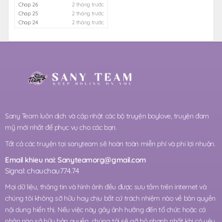
Chap 26
2 tháng trước
Chap 25
2 tháng trước
Chap 24
2 tháng trước
Sany Team luôn dịch và cập nhật các bộ truyện boylove, truyện đam
mỹ mới nhất để phục vụ cho các bạn.
Tất cả các truyện tại sanyteam sẽ hoàn toàn miễn phí và phi lợi nhuận.
Email khieu nai:
Sanyteamorg@gmail.com
Signal: chauchau774.74
Mọi dữ liệu, thông tin và hình ảnh đều được sưu tầm trên internet và
chúng tôi không sỡ hữu hay chịu bất cứ trách nhiệm nào về bản quyền
nội dung hiển thị. Nếu việc này gây ảnh hưởng đến tổ chức hoặc cá
nhân nào sở hữu bản quyền, chúng tôi sẽ gỡ bỏ nhanh nhất khi có yêu