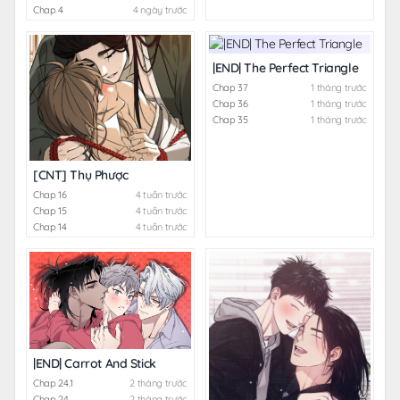
Chap 4
4 ngày trước
|END| The Perfect Triangle
Chap 37
1 tháng trước
Chap 36
1 tháng trước
Chap 35
1 tháng trước
[CNT] Thụ Phược
Chap 16
4 tuần trước
Chap 15
4 tuần trước
Chap 14
4 tuần trước
|END| Carrot And Stick
Chap 24.1
2 tháng trước
Chap 24
2 tháng trước