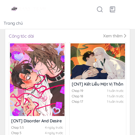
Trang chủ
Thể loại
Công tóc dài
Xem thêm
[CNT] Kết Liễu Một Vị Thần
Chap 19
1 tuần trước
Chap 18
1 tuần trước
Chap 17
1 tuần trước
[CNT] Disorder And Desire
Chap 5.5
4 ngày trước
Chap 5
4 ngày trước