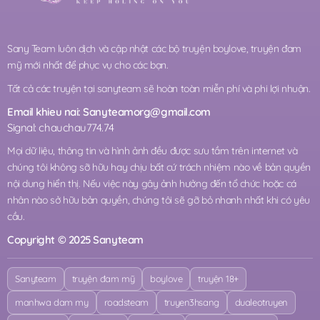
Sany Team luôn dịch và cập nhật các bộ truyện boylove, truyện đam
mỹ mới nhất để phục vụ cho các bạn.
Tất cả các truyện tại sanyteam sẽ hoàn toàn miễn phí và phi lợi nhuận.
Email khieu nai:
Sanyteamorg@gmail.com
Signal: chauchau774.74
Mọi dữ liệu, thông tin và hình ảnh đều được sưu tầm trên internet và
chúng tôi không sỡ hữu hay chịu bất cứ trách nhiệm nào về bản quyền
nội dung hiển thị. Nếu việc này gây ảnh hưởng đến tổ chức hoặc cá
nhân nào sở hữu bản quyền, chúng tôi sẽ gỡ bỏ nhanh nhất khi có yêu
cầu.
Copyright © 2025 Sanyteam
Sanyteam
truyện đam mỹ
boylove
truyện 18+
manhwa dam my
roadsteam
truyen3hsang
dualeotruyen