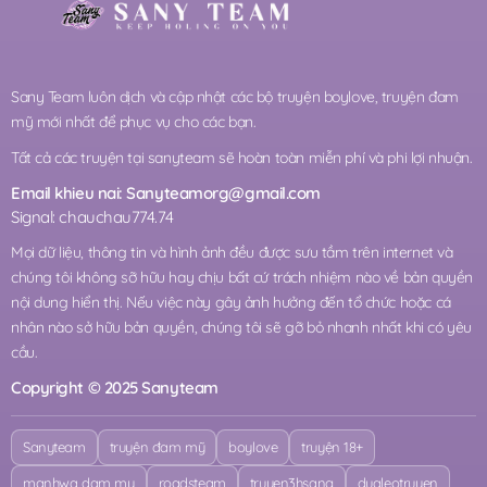
Sany Team luôn dịch và cập nhật các bộ truyện boylove, truyện đam
mỹ mới nhất để phục vụ cho các bạn.
Tất cả các truyện tại sanyteam sẽ hoàn toàn miễn phí và phi lợi nhuận.
Email khieu nai:
Sanyteamorg@gmail.com
Signal: chauchau774.74
Mọi dữ liệu, thông tin và hình ảnh đều được sưu tầm trên internet và
chúng tôi không sỡ hữu hay chịu bất cứ trách nhiệm nào về bản quyền
nội dung hiển thị. Nếu việc này gây ảnh hưởng đến tổ chức hoặc cá
nhân nào sở hữu bản quyền, chúng tôi sẽ gỡ bỏ nhanh nhất khi có yêu
cầu.
Copyright © 2025 Sanyteam
Sanyteam
truyện đam mỹ
boylove
truyện 18+
manhwa dam my
roadsteam
truyen3hsang
dualeotruyen