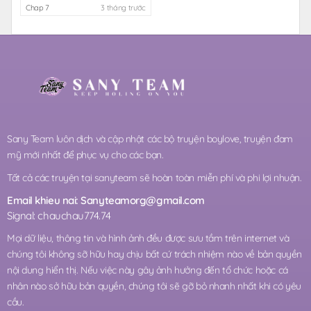
Chap 7
3 tháng trước
Sany Team luôn dịch và cập nhật các bộ truyện boylove, truyện đam
mỹ mới nhất để phục vụ cho các bạn.
Tất cả các truyện tại sanyteam sẽ hoàn toàn miễn phí và phi lợi nhuận.
Email khieu nai:
Sanyteamorg@gmail.com
Signal: chauchau774.74
Mọi dữ liệu, thông tin và hình ảnh đều được sưu tầm trên internet và
chúng tôi không sỡ hữu hay chịu bất cứ trách nhiệm nào về bản quyền
nội dung hiển thị. Nếu việc này gây ảnh hưởng đến tổ chức hoặc cá
nhân nào sở hữu bản quyền, chúng tôi sẽ gỡ bỏ nhanh nhất khi có yêu
cầu.