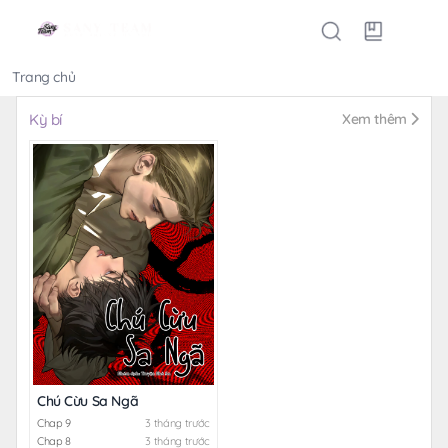
Trang chủ
Thể loại
Kỳ bí
Xem thêm
Chú Cừu Sa Ngã
Chap 9
3 tháng trước
Chap 8
3 tháng trước