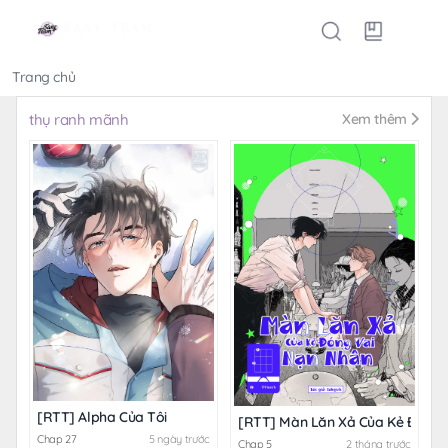
Trang chủ
Thể loại
thụ ranh mãnh
Xem thêm
[RTT] Alpha Của Tôi
[RTT] Màn Lăn Xả Của Kẻ Đóng 
Chap 27
5 ngày trước
Chap 5
2 tháng trước