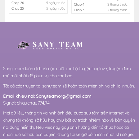
Chap 26
5 ngày trước
Chap 4
2 tháng trước
Chap 25
5 ngày trước
Chap 3
2 tháng trước
Sany Team luôn dịch và cập nhật các bộ truyện boylove, truyện đam
mỹ mới nhất để phục vụ cho các bạn.
Tất cả các truyện tại sanyteam sẽ hoàn toàn miễn phí và phi lợi nhuận.
Email khieu nai:
Sanyteamorg@gmail.com
Signal: chauchau774.74
Mọi dữ liệu, thông tin và hình ảnh đều được sưu tầm trên internet và
chúng tôi không sỡ hữu hay chịu bất cứ trách nhiệm nào về bản quyền
nội dung hiển thị. Nếu việc này gây ảnh hưởng đến tổ chức hoặc cá
nhân nào sở hữu bản quyền, chúng tôi sẽ gỡ bỏ nhanh nhất khi có yêu