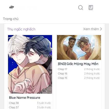
Trang chủ
Thể loại
Thụ ngốc nghếch
Xem thêm
|END| Giấc Mộng May Mắn
Chap 17
2 tháng trước
Chap 16
2 tháng trước
Chap 15
2 tháng trước
Blue Name Pressure
Chap 38
3 tuần trước
Chap 37
3 tuần trước