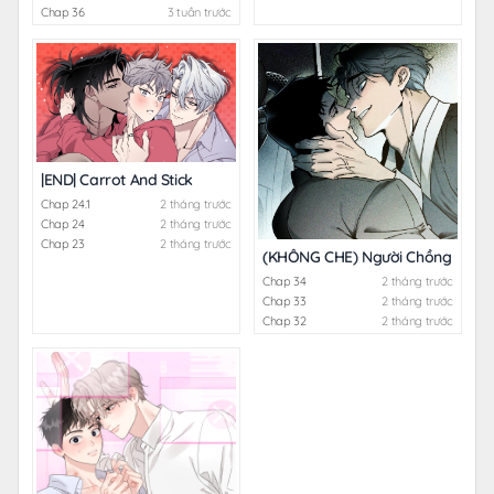
Chap 36
3 tuần trước
|END| Carrot And Stick
Chap 24.1
2 tháng trước
Chap 24
2 tháng trước
Chap 23
2 tháng trước
(KHÔNG CHE) Người Chồng Hiến 
Chap 34
2 tháng trước
Chap 33
2 tháng trước
Chap 32
2 tháng trước