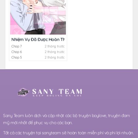
Nhiệm Vụ Đã Được Hoàn Thành Rồi Mà?
Chap 7
2 tháng trước
Chap 6
2 tháng trước
Chap 5
2 tháng trước
Sany Team luôn dịch và cập nhật các bộ truyện boylove, truyện đam
mỹ mới nhất để phục vụ cho các bạn.
Tất cả các truyện tại sanyteam sẽ hoàn toàn miễn phí và phi lợi nhuận.