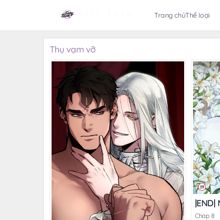
Trang chủ
Thể loại
Thụ vạm vỡ
|END|
Chap 8