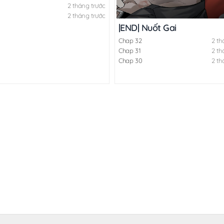
2 tháng trước
2 tháng trước
ng Tước
|END| Nuốt Gai
Chap 32
2 th
Chap 31
2 th
Chap 30
2 th