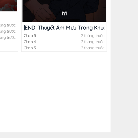
áng trước
|END| Thuyết Âm Mưu Trong Khuôn Viên Trườ
áng trước
Chap 5
2 tháng trước
áng trước
Chap 4
2 tháng trước
Chap 3
2 tháng trước