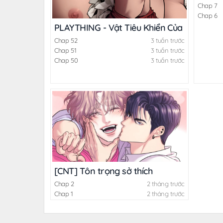
Chap 7
Chap 6
PLAYTHING - Vật Tiêu Khiển Của Vị Đại Cô
Chap 52
3 tuần trước
Chap 51
3 tuần trước
Chap 50
3 tuần trước
[CNT] Tôn trọng sở thích
Chap 2
2 tháng trước
Chap 1
2 tháng trước