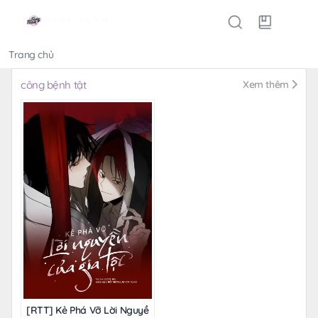
Trang chủ
Thể loại
công bệnh tật
Xem thêm
[RTT] Kẻ Phá Vỡ Lời Nguyền Của Gia Tộc