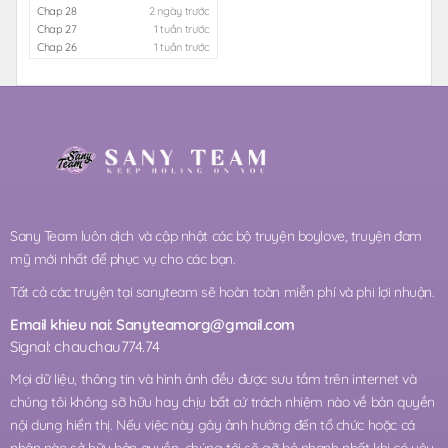
Chap 28
2 ngày trước
Chap 27
1 tuần trước
Chap 26
1 tuần trước
Sany Team luôn dịch và cập nhật các bộ truyện boylove, truyện đam
mỹ mới nhất để phục vụ cho các bạn.
Tất cả các truyện tại sanyteam sẽ hoàn toàn miễn phí và phi lợi nhuận.
Email khieu nai:
Sanyteamorg@gmail.com
Signal: chauchau774.74
Mọi dữ liệu, thông tin và hình ảnh đều được sưu tầm trên internet và
chúng tôi không sỡ hữu hay chịu bất cứ trách nhiệm nào về bản quyền
nội dung hiển thị. Nếu việc này gây ảnh hưởng đến tổ chức hoặc cá