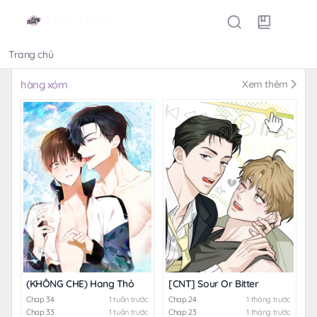
Trang chủ
Thể loại
hàng xóm
Xem thêm
(KHÔNG CHE) Hang Thỏ
[CNT] Sour Or Bitter
Chap 34
1 tuần trước
Chap 24
1 tháng trước
Chap 33
1 tuần trước
Chap 23
1 tháng trước