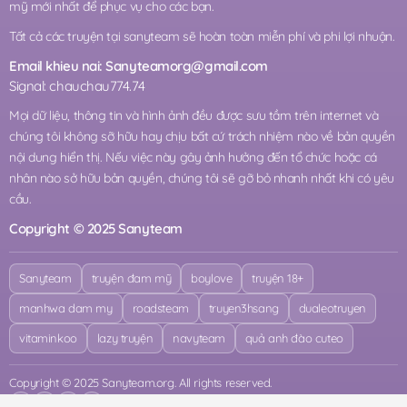
mỹ mới nhất để phục vụ cho các bạn.
Tất cả các truyện tại sanyteam sẽ hoàn toàn miễn phí và phi lợi nhuận.
Email khieu nai:
Sanyteamorg@gmail.com
Signal: chauchau774.74
Mọi dữ liệu, thông tin và hình ảnh đều được sưu tầm trên internet và
chúng tôi không sỡ hữu hay chịu bất cứ trách nhiệm nào về bản quyền
nội dung hiển thị. Nếu việc này gây ảnh hưởng đến tổ chức hoặc cá
nhân nào sở hữu bản quyền, chúng tôi sẽ gỡ bỏ nhanh nhất khi có yêu
cầu.
Copyright © 2025 Sanyteam
Sanyteam
truyện đam mỹ
boylove
truyện 18+
manhwa dam my
roadsteam
truyen3hsang
dualeotruyen
vitaminkoo
lazy truyện
navyteam
quả anh đào cuteo
Copyright © 2025 Sanyteam.org. All rights reserved.