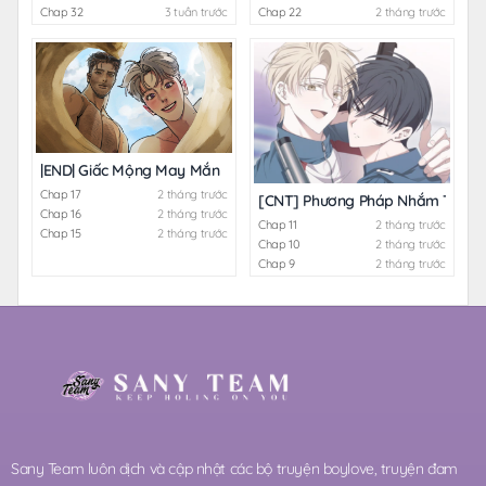
Chap 32
3 tuần trước
Chap 22
2 tháng trước
|END| Giấc Mộng May Mắn
Chap 17
2 tháng trước
[CNT] Phương Pháp Nhắm Trúng
Chap 16
2 tháng trước
Chap 11
2 tháng trước
Chap 15
2 tháng trước
Chap 10
2 tháng trước
Chap 9
2 tháng trước
Sany Team luôn dịch và cập nhật các bộ truyện boylove, truyện đam