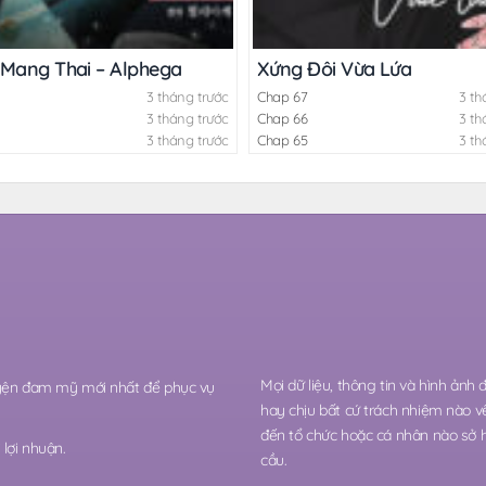
 Mang Thai – Alphega
Xứng Đôi Vừa Lứa
3 tháng trước
Chap 67
3 th
3 tháng trước
Chap 66
3 th
3 tháng trước
Chap 65
3 th
Mọi dữ liệu, thông tin và hình ảnh
ruyện đam mỹ mới nhất để phục vụ
hay chịu bất cứ trách nhiệm nào v
đến tổ chức hoặc cá nhân nào sở 
lợi nhuận.
cầu.