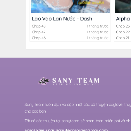
Lao Vào Làn Nước – Dash
Alpha
Chap 48
1 tháng trước
Chap 23
Chap 47
1 tháng trước
Chap 22
Chap 46
1 tháng trước
Chap 21
Sany Team luôn dịch và cập nhật các bộ truyện boylove, t
cho các bạn.
Tất cả các truyện tại sanyteam sẽ hoàn toàn miễn phí và phi 
Email khieu nai:
Sanyteamorg@gmail.com