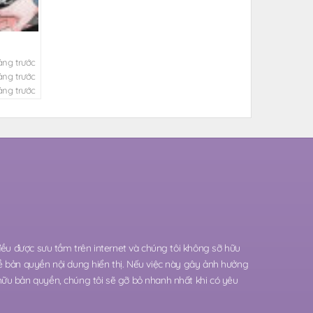
áng trước
áng trước
áng trước
 đều được sưu tầm trên internet và chúng tôi không sỡ hữu
ề bản quyền nội dung hiển thị. Nếu việc này gây ảnh hưởng
hữu bản quyền, chúng tôi sẽ gỡ bỏ nhanh nhất khi có yêu