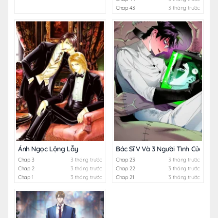
Chap 43
3 tháng trước
Ánh Ngọc Lộng Lẫy
Bác Sĩ V Và 3 Người Tình Của Anh
Chap 3
3 tháng trước
Chap 23
3 tháng trước
Chap 2
3 tháng trước
Chap 22
3 tháng trước
Chap 1
3 tháng trước
Chap 21
3 tháng trước