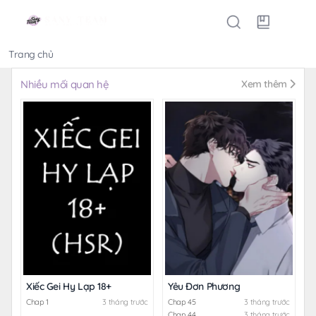
Trang chủ
Thể loại
Nhiều mối quan hệ
Xem thêm
Xiếc Gei Hy Lạp 18+
Yêu Đơn Phương
Chap 1
3 tháng trước
Chap 45
3 tháng trước
Chap 44
3 tháng trước