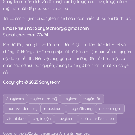
Sany Team luôn dịch và cập nhật các bộ truyện boylove, truyện đam
mỹ mới nhất để phục vụ cho các bạn.
Tất cả các truyện tại sanyteam sẽ hoàn toàn miễn phí và phi lợi nhuận.
Email khieu nai:
Sanyteamorg@gmail.com
Signal: chauchau774.74
Mọi dữ liệu, thông tin và hình ảnh đều được sưu tầm trên internet và
chúng tôi không sỡ hữu hay chịu bất cứ trách nhiệm nào về bản quyền
nội dung hiển thị. Nếu việc này gây ảnh hưởng đến tổ chức hoặc cá
nhân nào sở hữu bản quyền, chúng tôi sẽ gỡ bỏ nhanh nhất khi có yêu
cầu.
Copyright © 2025 Sanyteam
Sanyteam
truyện đam mỹ
boylove
truyện 18+
manhwa dam my
roadsteam
truyen3hsang
dualeotruyen
vitaminkoo
lazy truyện
navyteam
quả anh đào cuteo
Copyright © 2025 Sanyteam.org. All rights reserved.