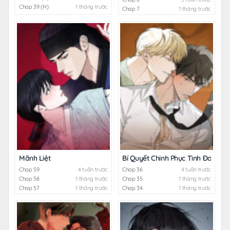
Chap 39 (H)
1 tháng trước
Chap 7
1 tháng trước
Mãnh Liệt
Bí Quyết Chinh Phục Tình Đơn Ph
Chap 59
4 tuần trước
Chap 36
4 tuần trước
Chap 58
1 tháng trước
Chap 35
1 tháng trước
Chap 57
1 tháng trước
Chap 34
1 tháng trước