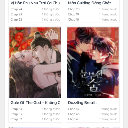
Vị Hôn Phu Như Trái Cà Chua
Màn Guiding Đáng Ghét
Chap 24
1 tháng trước
Chap 20
1 tháng trước
Chap 23
1 tháng trước
Chap 19
1 tháng trước
Chap 22
1 tháng trước
Chap 18
1 tháng trước
Gale Of The God – Không Che
Dazzling Breath
Chap 54
1 tháng trước
Chap 47
1 tháng trước
Chap 53
1 tháng trước
Chap 46
1 tháng trước
Chap 52
1 tháng trước
Chap 45
1 tháng trước