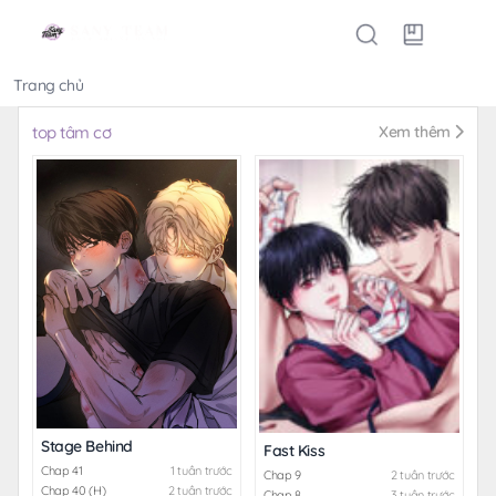
Trang chủ
Thể loại
top tâm cơ
Xem thêm
Stage Behind
Fast Kiss
Chap 41
1 tuần trước
Chap 9
2 tuần trước
Chap 40 (H)
2 tuần trước
Chap 8
3 tuần trước