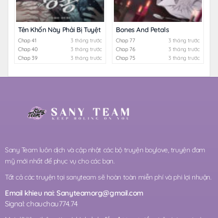
Tên Khốn Này Phải Bị Tuyệt Diệt
Bones And Petals
Chap 41
3 tháng trước
Chap 77
3 tháng trước
Chap 40
3 tháng trước
Chap 76
3 tháng trước
Chap 39
3 tháng trước
Chap 75
3 tháng trước
Sany Team luôn dịch và cập nhật các bộ truyện boylove, truyện đam
mỹ mới nhất để phục vụ cho các bạn.
Tất cả các truyện tại sanyteam sẽ hoàn toàn miễn phí và phi lợi nhuận.
Email khieu nai:
Sanyteamorg@gmail.com
Signal: chauchau774.74