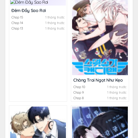
Đêm Đầy Sao Rơi
Chap 15
1 tháng trước
Chap 14
1 tháng trước
Chap 13
1 tháng trước
Chàng Trai Ngọt Như Kẹo
Chap 10
1 tháng trước
Chap 9
1 tháng trước
Chap 8
1 tháng trước