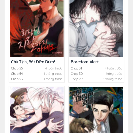
Chủ Tịch, Bớt Điên Dùm!
Boredom Alert
Chap 55
4 tuần trước
Chap 31
4 tuần trước
Chap 54
1 tháng trước
Chap 30
1 tháng trước
Chap 53
1 tháng trước
Chap 29
1 tháng trước