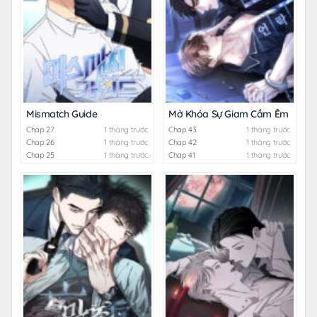
Mismatch Guide
Mở Khóa Sự Giam Cầm Êm Ái
Chap 27
1 tháng trước
Chap 43
1 tháng trước
Chap 26
1 tháng trước
Chap 42
1 tháng trước
Chap 25
1 tháng trước
Chap 41
1 tháng trước