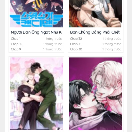
Người Đàn Ông Ngọt Như Kẹo
Bọn Chúng Đáng Phải Chết
Chap 11
1 tháng trước
Chap 32
1 tháng trước
Chap 10
1 tháng trước
Chap 31
1 tháng trước
Chap 9
1 tháng trước
Chap 30
1 tháng trước