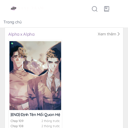
Trang chủ
Thể loại
Alpha x Alpha
Xem thêm
|END| Định Tên Mối Quan Hệ
Chap 109
2 tháng trước
Chap 108
2 tháng trước