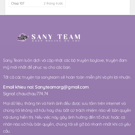
Chap 107
2 tháng trước
Sany Team luôn dịch và cập nhật các bộ truyện boylove, truyện đam
mỹ mới nhất để phục vụ cho các bạn.
Tất cả các truyện tại sanyteam sẽ hoàn toàn miễn phí và phi lợi nhuận.
Email khieu nai:
Sanyteamorg@gmail.com
Signal: chauchau774.74
Mọi dữ liệu, thông tin và hình ảnh đều được sưu tầm trên internet và
chúng tôi không sỡ hữu hay chịu bất cứ trách nhiệm nào về bản quyền
nội dung hiển thị. Nếu việc này gây ảnh hưởng đến tổ chức hoặc cá
nhân nào sở hữu bản quyền, chúng tôi sẽ gỡ bỏ nhanh nhất khi có yêu
cầu.