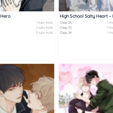
 Hero
High School Salty Heart –
1 tuần trước
Chap 26
1 th
2 tuần trước
Chap 25
1 th
3 tuần trước
Chap 24
1 th