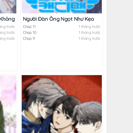
 Không Che
Người Đàn Ông Ngọt Như Kẹo
áng trước
Chap 11
1 tháng trước
áng trước
Chap 10
1 tháng trước
áng trước
Chap 9
1 tháng trước