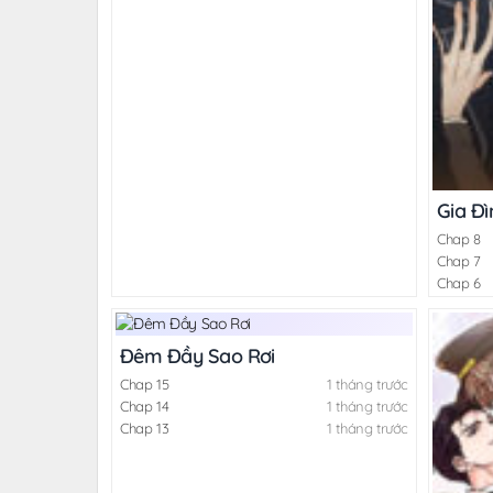
Gia Đ
Chap 8
Chap 7
Chap 6
Đêm Đầy Sao Rơi
Chap 15
1 tháng trước
Chap 14
1 tháng trước
Chap 13
1 tháng trước