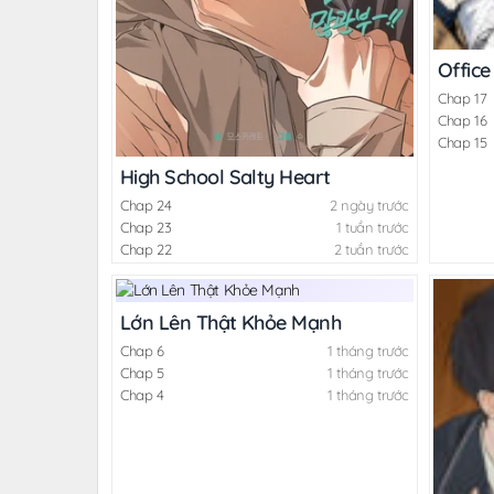
Office
Chap 17
Chap 16
Chap 15
High School Salty Heart
Chap 24
2 ngày trước
Chap 23
1 tuần trước
Chap 22
2 tuần trước
Lớn Lên Thật Khỏe Mạnh
Chap 6
1 tháng trước
Chap 5
1 tháng trước
Chap 4
1 tháng trước