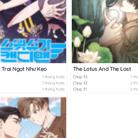
 Trai Ngọt Như Kẹo
The Lotus And The Lost
1 tháng trước
Chap 33
1 th
1 tháng trước
Chap 32
2 th
1 tháng trước
Chap 31
2 th