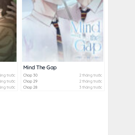
Mind The Gap
áng trước
Chap 30
2 tháng trước
áng trước
Chap 29
2 tháng trước
áng trước
Chap 28
3 tháng trước