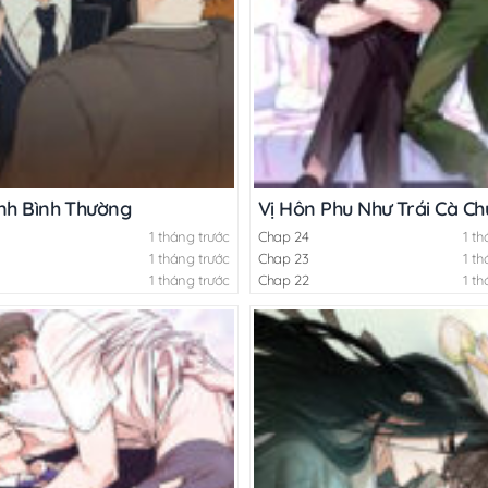
ình Bình Thường
Vị Hôn Phu Như Trái Cà Ch
1 tháng trước
Chap 24
1 th
1 tháng trước
Chap 23
1 th
1 tháng trước
Chap 22
1 th