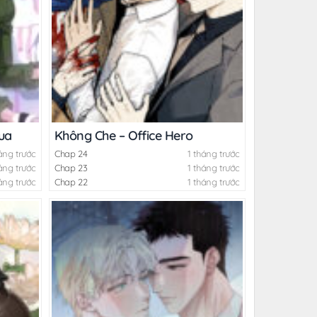
ua
Không Che – Office Hero
áng trước
Chap 24
1 tháng trước
áng trước
Chap 23
1 tháng trước
áng trước
Chap 22
1 tháng trước