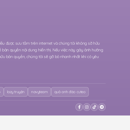
 đều được sưu tầm trên internet và chúng tôi không sỡ hữu
ề bản quyền nội dung hiển thị. Nếu việc này gây ảnh hưởng
hữu bản quyền, chúng tôi sẽ gỡ bỏ nhanh nhất khi có yêu
o
lazy truyện
navyteam
quả anh đào cuteo