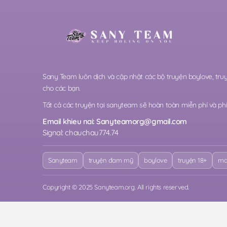
Sany Team luôn dịch và cập nhật các bộ truyện boylove, t
cho các bạn.
Tất cả các truyện tại sanyteam sẽ hoàn toàn miễn phí và phi 
Email khieu nai:
Sanyteamorg@gmail.com
Signal: chauchau774.74
Sanyteam
truyện đam mỹ
boylove
truyện 18+
ma
Copyright © 2025 Sanyteam.org. All rights reserved.