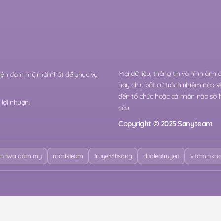
Mọi dữ liệu, thông tin và hình ảnh
ruyện đam mỹ mới nhất để phục vụ
hay chịu bất cứ trách nhiệm nào v
đến tổ chức hoặc cá nhân nào sở 
lợi nhuận.
cầu.
Copyright © 2025 Sanyteam
nhwa dam my
roadsteam
truyen3hsang
dualeotruyen
vitaminko