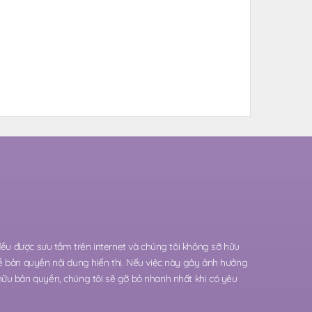
 đều được sưu tầm trên internet và chúng tôi không sỡ hữu
ề bản quyền nội dung hiển thị. Nếu việc này gây ảnh hưởng
hữu bản quyền, chúng tôi sẽ gỡ bỏ nhanh nhất khi có yêu