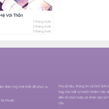
y Chưa
Hệ Với Thần
3 tháng trước
3 tháng trước
3 tháng trước
Mọi dữ liệu, thông tin và hình ảnh
ruyện đam mỹ mới nhất để phục vụ
hay chịu bất cứ trách nhiệm nào v
đến tổ chức hoặc cá nhân nào sở 
lợi nhuận.
cầu.