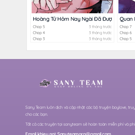
Hoàng Tử Hôm Nay Ngài Đã Được Lấp Đầ
Quan 
Chap 5
3 tháng trước
Chap 7
Chap 4
3 tháng trước
Chap 6
Chap 3
3 tháng trước
Chap 5
Sany Team luôn dịch và cập nhật các bộ truyện boylove, t
cho các bạn.
Tất cả các truyện tại sanyteam sẽ hoàn toàn miễn phí và phi 
Email khieu nai:
Sanyteamorg@gmail.com