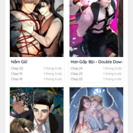
Nắm Giữ
Hơn Gấp Bội – Double Down
Chap 20
1 tháng trước
Chap 24
1 tháng trước
Chap 19
1 tháng trước
Chap 23
1 tháng trước
Chap 18
1 tháng trước
Chap 22
1 tháng trước