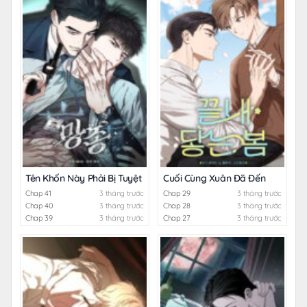
Tên Khốn Này Phải Bị Tuyệt Diệt
Cuối Cùng Xuân Đã Đến
Chap 41
3 tháng trước
Chap 29
3 tháng trước
Chap 40
3 tháng trước
Chap 28
3 tháng trước
Chap 39
3 tháng trước
Chap 27
3 tháng trước