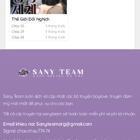
Thế Giới Đối Nghịch
Chap 30
3 tháng trước
Chap 29
3 tháng trước
Chap 28
3 tháng trước
Sany Team luôn dịch và cập nhật các bộ truyện boylove, truyện đam
mỹ mới nhất để phục vụ cho các bạn.
Tất cả các truyện tại sanyteam sẽ hoàn toàn miễn phí và phi lợi nhuận.
Email khieu nai:
Sanyteamorg@gmail.com
Signal: chauchau774.74