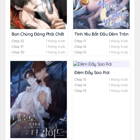
Bọn Chúng Đáng Phải Chết
Tình Yêu Bắt Đầu Đêm Trăng Sán
Chap 32
1 tháng trước
Chap 17
1 tháng trước
Chap 31
1 tháng trước
Chap 16
1 tháng trước
Chap 30
1 tháng trước
Chap 15
1 tháng trước
Đêm Đầy Sao Rơi
Chap 15
1 tháng trước
Chap 14
1 tháng trước
Chap 13
1 tháng trước