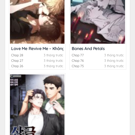
Love Me Revive Me – Không Che
Bones And Petals
Chap 28
3 tháng trước
Chap 77
3 tháng trước
Chap 27
3 tháng trước
Chap 76
3 tháng trước
Chap 26
3 tháng trước
Chap 75
3 tháng trước