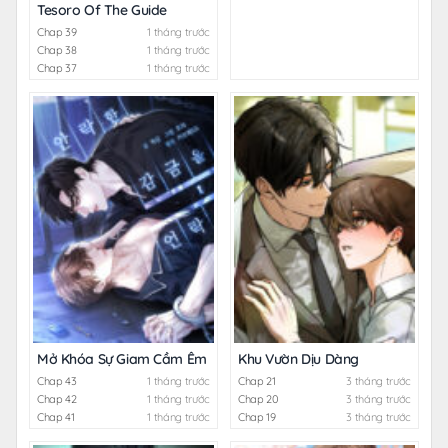
Tesoro Of The Guide
Chap 39
1 tháng trước
Chap 38
1 tháng trước
Chap 37
1 tháng trước
Mở Khóa Sự Giam Cầm Êm Ái
Khu Vườn Dịu Dàng
Chap 43
1 tháng trước
Chap 21
3 tháng trước
Chap 42
1 tháng trước
Chap 20
3 tháng trước
Chap 41
1 tháng trước
Chap 19
3 tháng trước