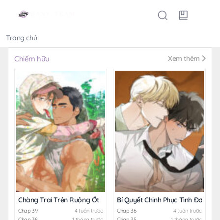
Trang chủ
Thể loại
Chiếm hữu
Xem thêm
Chàng Trai Trên Ruộng Ớt
Bí Quyết Chinh Phục Tình Đơn Ph
Chap 39
4 tuần trước
Chap 36
4 tuần trước
Chap 38
1 tháng trước
Chap 35
1 tháng trước