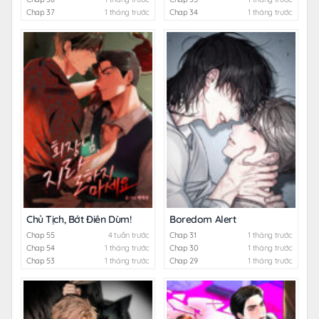
Chap 37
1 tháng trước
Chap 34
1 tháng trước
Chủ Tịch, Bớt Điên Dùm!
Boredom Alert
Chap 55
4 tuần trước
Chap 31
1 tháng trước
Chap 54
1 tháng trước
Chap 30
1 tháng trước
Chap 53
1 tháng trước
Chap 29
1 tháng trước