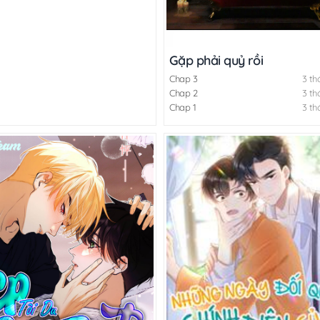
Gặp phải quỷ rồi
Chap 3
3 th
Chap 2
3 th
Chap 1
3 th