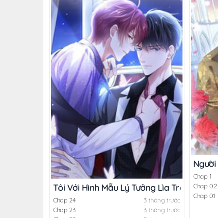
Người
Chap 1
Chap 0.2
Tôi Với Hình Mẫu Lý Tưởng Lìa Trần Rồi!
Chap 0.1
Chap 24
3 tháng trước
Chap 23
3 tháng trước