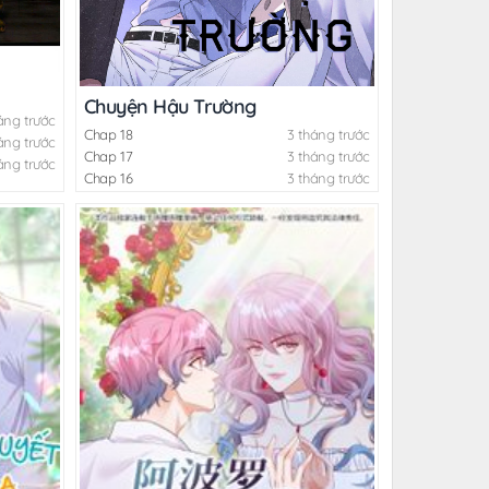
Chuyện Hậu Trường
áng trước
Chap 18
3 tháng trước
áng trước
Chap 17
3 tháng trước
áng trước
Chap 16
3 tháng trước