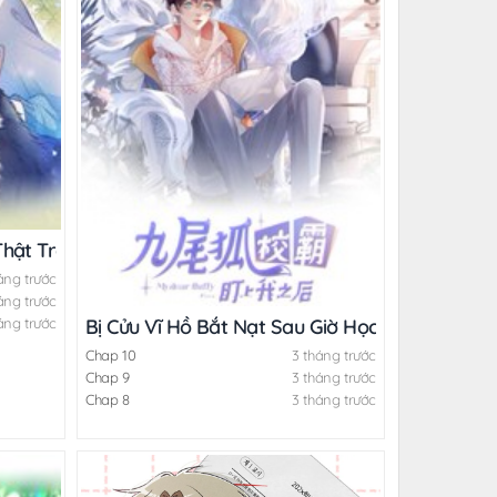
Thật Trêu Người
áng trước
áng trước
áng trước
Bị Cửu Vĩ Hồ Bắt Nạt Sau Giờ Học
Chap 10
3 tháng trước
Chap 9
3 tháng trước
Chap 8
3 tháng trước