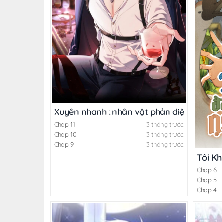
Xuyên nhanh : nhân vật phản diện cứ qu
Chap 11
3 tháng trước
Chap 10
3 tháng trước
Chap 9
3 tháng trước
Tôi K
Chap 6
Chap 5
Chap 4