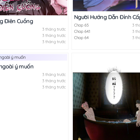
Người Hướng Dẫn Đỉnh Cấ
ng Điên Cuồng
Chap 65
3 th
3 tháng trước
Chap 64.1
3 th
3 tháng trước
Chap 64
3 th
3 tháng trước
 ngoài ý muốn
3 tháng trước
3 tháng trước
3 tháng trước