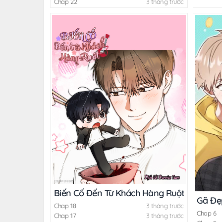
Chap 22
3 tháng trước
Biến Cố Đến Từ Khách Hàng Ruột
Gã Đẹ
Chap 18
3 tháng trước
Chap 6
Chap 17
3 tháng trước