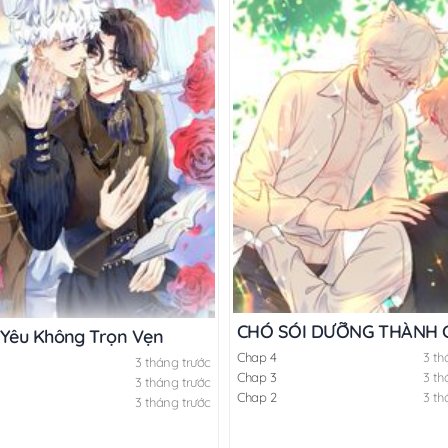
CHÓ SÓI DƯỠNG THÀNH 
 Yêu Không Trọn Vẹn
Chap 4
3 th
3 tháng trước
Chap 3
3 th
3 tháng trước
Chap 2
3 th
3 tháng trước