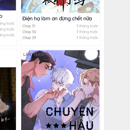
p
Điện hạ làm ơn đừng chết nữa
áng trước
Chap 31
3 tháng trước
áng trước
Chap 30
3 tháng trước
áng trước
Chap 29
3 tháng trước