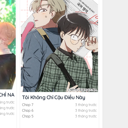
CHỈ NAM
Tôi Không Chỉ Cậu Điều Này
áng trước
Chap 7
3 tháng trước
áng trước
Chap 6
3 tháng trước
áng trước
Chap 5
3 tháng trước