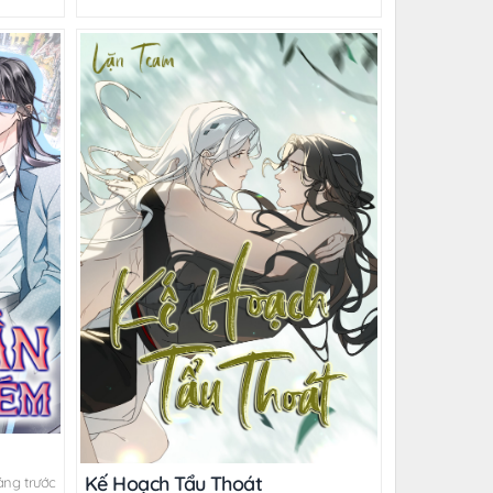
Kế Hoạch Tẩu Thoát
áng trước