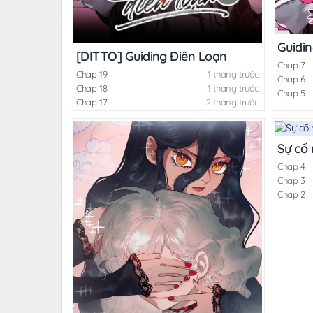
Guidi
[DITTO] Guiding Điên Loạn
Chap 7
Chap 19
1 tháng trước
Chap 6
Chap 18
1 tháng trước
Chap 5
Chap 17
2 tháng trước
Sự cố
Chap 4
Chap 3
Chap 2