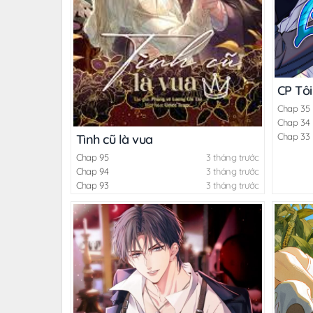
CP Tôi
Chap 35
Chap 34
Chap 33
Tình cũ là vua
Chap 95
3 tháng trước
Chap 94
3 tháng trước
Chap 93
3 tháng trước