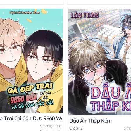
p Trai Chỉ Cần Đưa 9860 Won Là Sẽ Làm Tất Cả!
Dấu Ấn Thấp Kém
3 tháng trước
Chap 12
3 th