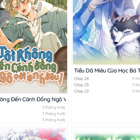
Tiểu Dã Miêu Của Học Bá 
ấn lấy tôi
Chap 24
3 th
Chap 23
3 th
Chap 22
3 th
hông Đến Cánh Đồng Ngô Với Anh Đâu!
3 tháng trước
3 tháng trước
3 tháng trước