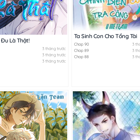
Ta Sinh Con Cho Tổng Tài
 Đu Là Thật!
Chap 90
3 th
3 tháng trước
Chap 89
3 th
3 tháng trước
Chap 88
3 th
3 tháng trước