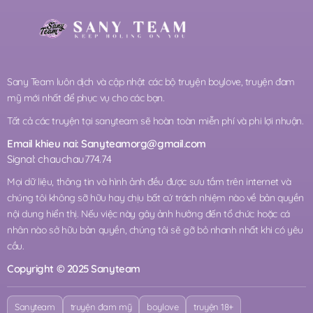
Sany Team luôn dịch và cập nhật các bộ truyện boylove, truyện đam
mỹ mới nhất để phục vụ cho các bạn.
Tất cả các truyện tại sanyteam sẽ hoàn toàn miễn phí và phi lợi nhuận.
Email khieu nai:
Sanyteamorg@gmail.com
Signal: chauchau774.74
Mọi dữ liệu, thông tin và hình ảnh đều được sưu tầm trên internet và
chúng tôi không sỡ hữu hay chịu bất cứ trách nhiệm nào về bản quyền
nội dung hiển thị. Nếu việc này gây ảnh hưởng đến tổ chức hoặc cá
nhân nào sở hữu bản quyền, chúng tôi sẽ gỡ bỏ nhanh nhất khi có yêu
cầu.
Copyright © 2025 Sanyteam
Sanyteam
truyện đam mỹ
boylove
truyện 18+