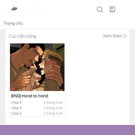
Trang chủ
Thể loại
Cục cằn công
Xem thêm
|END| Hand to hand
Chap 4
2 tháng trước
Chap 3
2 tháng trước
Chap 2
2 tháng trước