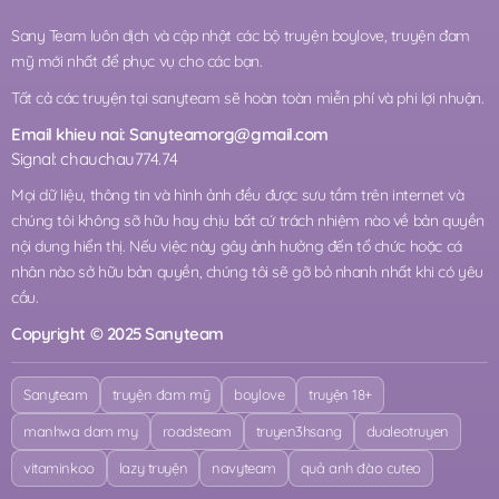
Sany Team luôn dịch và cập nhật các bộ truyện boylove, truyện đam
mỹ mới nhất để phục vụ cho các bạn.
Tất cả các truyện tại sanyteam sẽ hoàn toàn miễn phí và phi lợi nhuận.
Email khieu nai:
Sanyteamorg@gmail.com
Signal: chauchau774.74
Mọi dữ liệu, thông tin và hình ảnh đều được sưu tầm trên internet và
chúng tôi không sỡ hữu hay chịu bất cứ trách nhiệm nào về bản quyền
nội dung hiển thị. Nếu việc này gây ảnh hưởng đến tổ chức hoặc cá
nhân nào sở hữu bản quyền, chúng tôi sẽ gỡ bỏ nhanh nhất khi có yêu
cầu.
Copyright © 2025 Sanyteam
Sanyteam
truyện đam mỹ
boylove
truyện 18+
manhwa dam my
roadsteam
truyen3hsang
dualeotruyen
vitaminkoo
lazy truyện
navyteam
quả anh đào cuteo