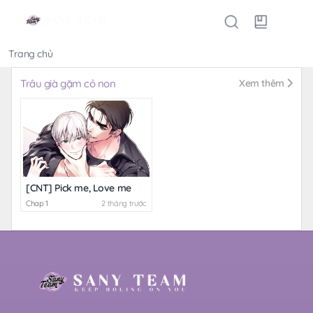
Trang chủ
Thể loại
Trâu già gặm cỏ non
Xem thêm
[CNT] Pick me, Love me
Chap 1
2 tháng trước