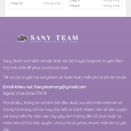
Chap 9
1 tháng trước
Chap 32
1 tháng trước
Chap 8
1 tháng trước
Sany Team luôn dịch và cập nhật các bộ truyện boylove, truyện đam
mỹ mới nhất để phục vụ cho các bạn.
Tất cả các truyện tại sanyteam sẽ hoàn toàn miễn phí và phi lợi nhuận.
Email khieu nai:
Sanyteamorg@gmail.com
Signal: chauchau774.74
Mọi dữ liệu, thông tin và hình ảnh đều được sưu tầm trên internet và
chúng tôi không sỡ hữu hay chịu bất cứ trách nhiệm nào về bản quyền
nội dung hiển thị. Nếu việc này gây ảnh hưởng đến tổ chức hoặc cá
nhân nào sở hữu bản quyền, chúng tôi sẽ gỡ bỏ nhanh nhất khi có yêu
cầu.