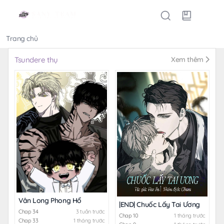
Trang chủ
Thể loại
Tsundere thụ
Xem thêm
Vân Long Phong Hổ
|END| Chuốc Lấy Tai Ương
Chap 34
3 tuần trước
Chap 10
1 tháng trước
Chap 33
1 tháng trước