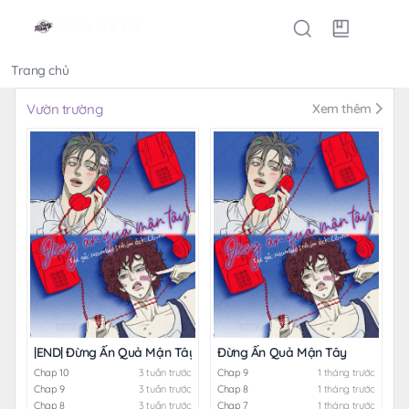
Trang chủ
Thể loại
Vườn trường
Xem thêm
|END| Đừng Ấn Quả Mận Tây
Đừng Ấn Quả Mận Tây
Chap 10
3 tuần trước
Chap 9
1 tháng trước
Chap 9
3 tuần trước
Chap 8
1 tháng trước
Chap 8
3 tuần trước
Chap 7
1 tháng trước