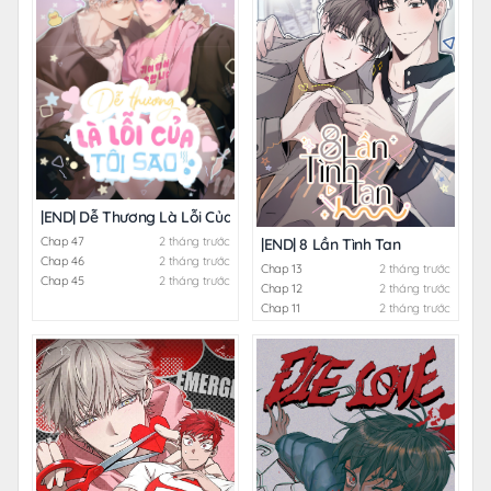
|END| Dễ Thương Là Lỗi Của Tôi Sao?!
Chap 47
2 tháng trước
|END| 8 Lần Tình Tan
Chap 46
2 tháng trước
Chap 13
2 tháng trước
Chap 45
2 tháng trước
Chap 12
2 tháng trước
Chap 11
2 tháng trước