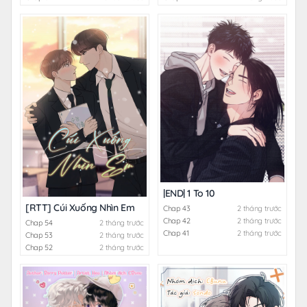
|END| 1 To 10
[RTT] Cúi Xuống Nhìn Em
Chap 43
2 tháng trước
Chap 42
2 tháng trước
Chap 54
2 tháng trước
Chap 41
2 tháng trước
Chap 53
2 tháng trước
Chap 52
2 tháng trước