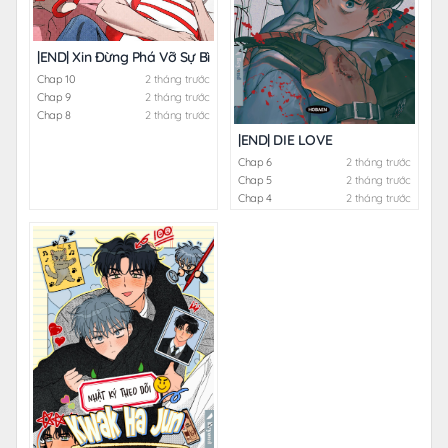
|END| Xin Đừng Phá Vỡ Sự Bình Yên Vốn Có
Chap 10
2 tháng trước
Chap 9
2 tháng trước
Chap 8
2 tháng trước
|END| DIE LOVE
Chap 6
2 tháng trước
Chap 5
2 tháng trước
Chap 4
2 tháng trước