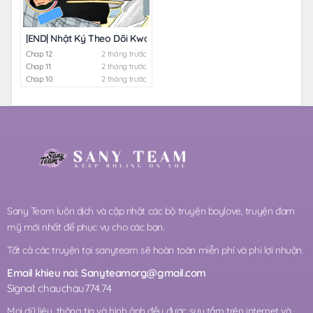
|END| Nhật Ký Theo Dõi Kwak Ha Jun
Chap 12
2 tháng trước
Chap 11
2 tháng trước
Chap 10
2 tháng trước
Sany Team luôn dịch và cập nhật các bộ truyện boylove, truyện đam
mỹ mới nhất để phục vụ cho các bạn.
Tất cả các truyện tại sanyteam sẽ hoàn toàn miễn phí và phi lợi nhuận.
Email khieu nai:
Sanyteamorg@gmail.com
Signal: chauchau774.74
Mọi dữ liệu, thông tin và hình ảnh đều được sưu tầm trên internet và