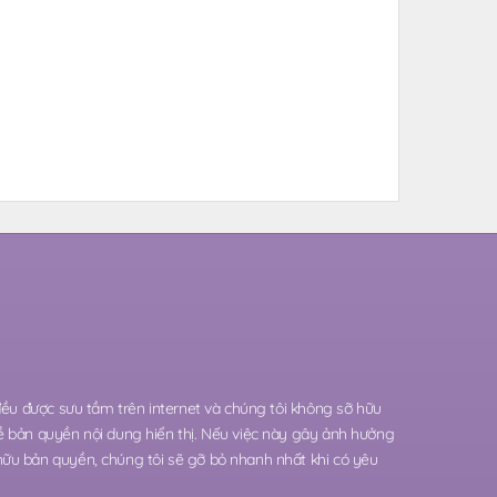
 đều được sưu tầm trên internet và chúng tôi không sỡ hữu
ề bản quyền nội dung hiển thị. Nếu việc này gây ảnh hưởng
hữu bản quyền, chúng tôi sẽ gỡ bỏ nhanh nhất khi có yêu