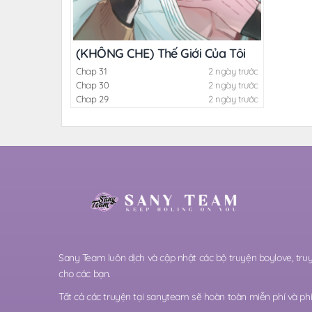
(KHÔNG CHE) Thế Giới Của Tôi
Chap 31
2 ngày trước
Chap 30
2 ngày trước
Chap 29
2 ngày trước
Sany Team luôn dịch và cập nhật các bộ truyện boylove, t
cho các bạn.
Tất cả các truyện tại sanyteam sẽ hoàn toàn miễn phí và phi 