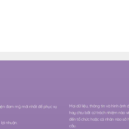
Mọi dữ liệu, thông tin và hình ảnh
ruyện đam mỹ mới nhất để phục vụ
hay chịu bất cứ trách nhiệm nào v
đến tổ chức hoặc cá nhân nào sở 
lợi nhuận.
cầu.