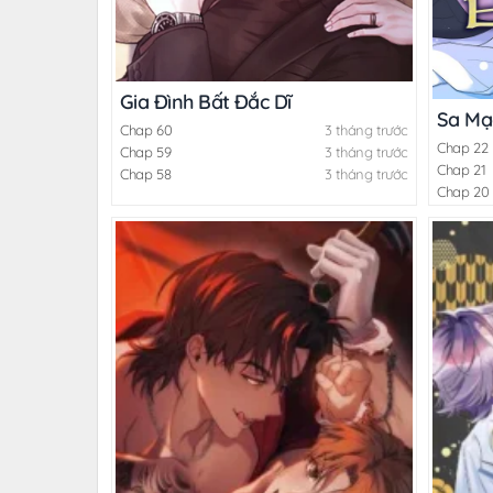
Gia Đình Bất Đắc Dĩ
Sa Mạ
Chap 60
3 tháng trước
Chap 22
Chap 59
3 tháng trước
Chap 21
Chap 58
3 tháng trước
Chap 20