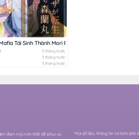
Mafia Tái Sinh Thành Mori Ranmaru
5
3 tháng trước
3 tháng trước
3 tháng trước
Mọi dữ liệu, thông tin và hình ảnh
ruyện đam mỹ mới nhất để phục vụ