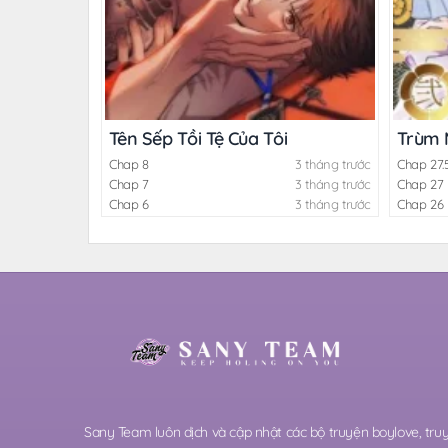
Tên Sếp Tồi Tệ Của Tôi
Trùm 
Chap 8
3 tháng trước
Chap 27.
Chap 7
3 tháng trước
Chap 27
Chap 6
3 tháng trước
Chap 26
Sany Team luôn dịch và cập nhật các bộ truyện boylove, t