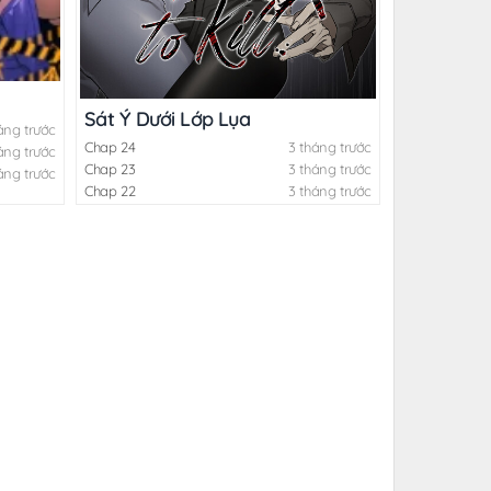
Sát Ý Dưới Lớp Lụa
áng trước
Chap 24
3 tháng trước
áng trước
Chap 23
3 tháng trước
áng trước
Chap 22
3 tháng trước