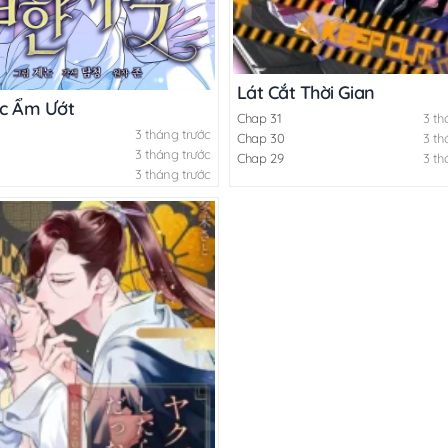
Lát Cắt Thời Gian
c Ẩm Ướt
Chap 31
3 th
3 tháng trước
Chap 30
3 th
3 tháng trước
Chap 29
3 th
3 tháng trước