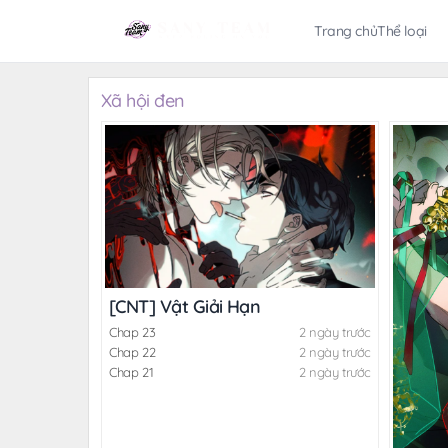
Trang chủ
Thể loại
Xã hội đen
[CNT] Vật Giải Hạn
Chap 23
2 ngày trước
Chap 22
2 ngày trước
Chap 21
2 ngày trước