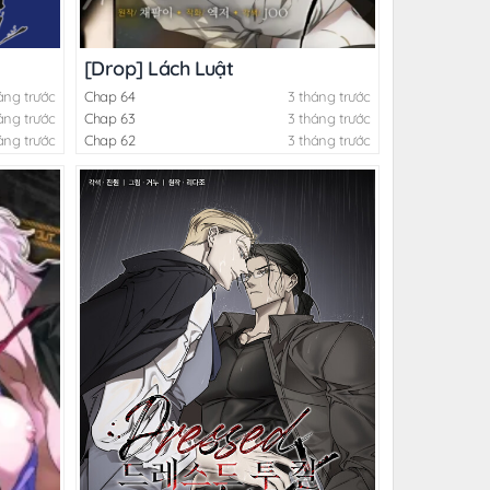
[Drop] Lách Luật
áng trước
Chap 64
3 tháng trước
áng trước
Chap 63
3 tháng trước
áng trước
Chap 62
3 tháng trước