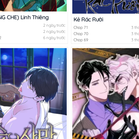
G CHE) Linh Thiêng
Kẻ Rác Rưởi
2 ngày trước
Chap 71
3 th
2 ngày trước
Chap 70
3 th
2
6 ngày trước
Chap 69
3 th