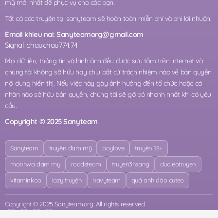
mỹ mới nhất để phục vụ cho các bạn.
Tất cả các truyện tại sanyteam sẽ hoàn toàn miễn phí và phi lợi nhuận.
Email khieu nai:
Sanyteamorg@gmail.com
Signal: chauchau774.74
Mọi dữ liệu, thông tin và hình ảnh đều được sưu tầm trên internet và
chúng tôi không sỡ hữu hay chịu bất cứ trách nhiệm nào về bản quyền
nội dung hiển thị. Nếu việc này gây ảnh hưởng đến tổ chức hoặc cá
nhân nào sở hữu bản quyền, chúng tôi sẽ gỡ bỏ nhanh nhất khi có yêu
cầu.
Copyright © 2025 Sanyteam
Sanyteam
truyện đam mỹ
boylove
truyện 18+
manhwa dam my
roadsteam
truyen3hsang
dualeotruyen
vitaminkoo
lazy truyện
navyteam
quả anh đào cuteo
Copyright © 2025 Sanyteam.org. All rights reserved.