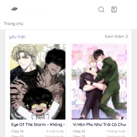
Trang chủ
Thể loại
yêu hận
Xem thêm
Eye Of The Storm – Không Che
Vị Hôn Phu Như Trái Cà Chua
Chap 34
4 tuần trước
Chap 24
1 tháng trước
Chap 33
1 tháng trước
Chap 23
1 tháng trước