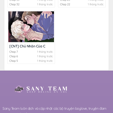
Chap 32
1 tháng trước
Chap 22
1 tháng trước
[CNT] Chủ Nhân Của C
Chap 7
1 tháng trước
Chap 6
1 tháng trước
Chap 5
1 tháng trước
Sany Team luôn dịch và cập nhật các bộ truyện boylove, truyện đam