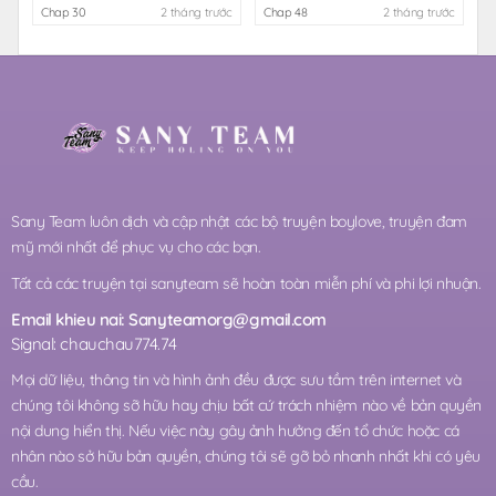
Chap 30
2 tháng trước
Chap 48
2 tháng trước
Sany Team luôn dịch và cập nhật các bộ truyện boylove, truyện đam
mỹ mới nhất để phục vụ cho các bạn.
Tất cả các truyện tại sanyteam sẽ hoàn toàn miễn phí và phi lợi nhuận.
Email khieu nai:
Sanyteamorg@gmail.com
Signal: chauchau774.74
Mọi dữ liệu, thông tin và hình ảnh đều được sưu tầm trên internet và
chúng tôi không sỡ hữu hay chịu bất cứ trách nhiệm nào về bản quyền
nội dung hiển thị. Nếu việc này gây ảnh hưởng đến tổ chức hoặc cá
nhân nào sở hữu bản quyền, chúng tôi sẽ gỡ bỏ nhanh nhất khi có yêu
cầu.