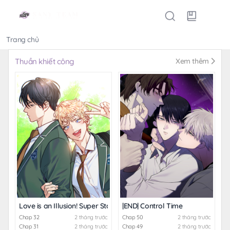
Trang chủ
Thể loại
Thuần khiết công
Xem thêm
Love is an Illusion! Super Star
|END| Control Time
Chap 32
2 tháng trước
Chap 50
2 tháng trước
Chap 31
2 tháng trước
Chap 49
2 tháng trước