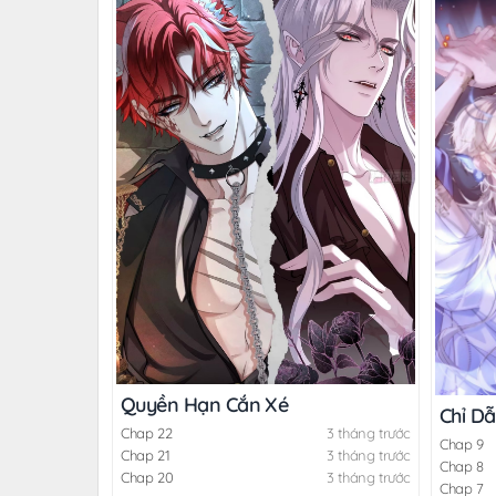
Quyền Hạn Cắn Xé
Chỉ D
Chap 22
3 tháng trước
Chap 9
Chap 21
3 tháng trước
Chap 8
Chap 20
3 tháng trước
Chap 7