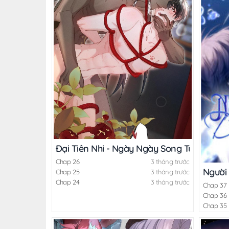
Đại Tiên Nhi - Ngày Ngày Song Tu Cùng H
Chap 26
3 tháng trước
Người
Chap 25
3 tháng trước
Chap 24
3 tháng trước
Chap 37
Chap 36
Chap 35