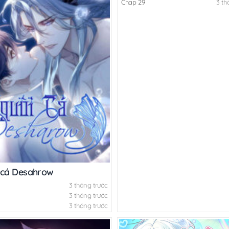
Chap 29
3 th
oàng Đại Tiên
 cá Desahrow
3 tháng trước
3 tháng trước
3 tháng trước