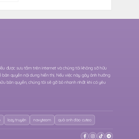
 đều được sưu tầm trên internet và chúng tôi không sỡ hữu
ề bản quyền nội dung hiển thị. Nếu việc này gây ảnh hưởng
hữu bản quyền, chúng tôi sẽ gỡ bỏ nhanh nhất khi có yêu
o
lazy truyện
navyteam
quả anh đào cuteo