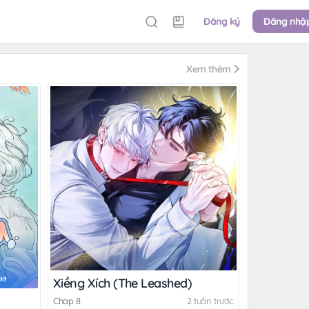
Đăng ký
Đăng nhậ
Xem thêm
Xiềng Xích (The Leashed)
Chap 8
2 tuần trước