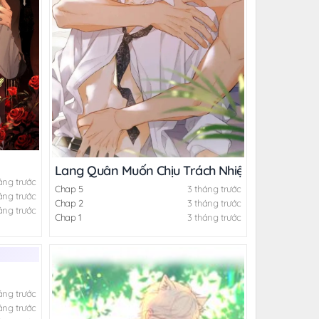
Lang Quân Muốn Chịu Trách Nhiệm Với Tôi
áng trước
Chap 5
3 tháng trước
áng trước
Chap 2
3 tháng trước
áng trước
Chap 1
3 tháng trước
áng trước
áng trước