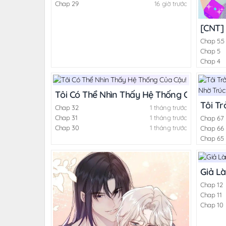
Chap 29
16 giờ trước
[CNT] 
Chap 5.5
Chap 5
Chap 4
Tôi Có Thể Nhìn Thấy Hệ Thống Của Cậu!
Tôi T
Chap 32
1 tháng trước
Chap 31
1 tháng trước
Chap 67
Chap 30
1 tháng trước
Chap 66
Chap 65
Giả L
Chap 12
Chap 11
Chap 10