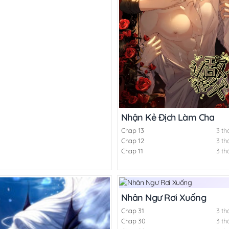
Nhận Kẻ Địch Làm Cha
Chap 13
3 th
Chap 12
3 th
Chap 11
3 th
Nhân Ngư Rơi Xuống
Chap 31
3 th
Chap 30
3 th