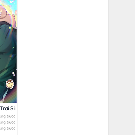
Trời Sinh
áng trước
áng trước
áng trước