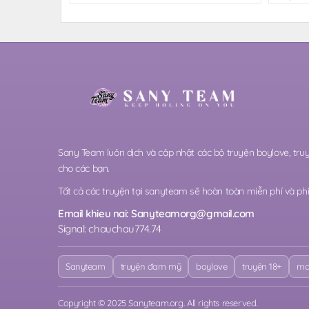
Sany Team luôn dịch và cập nhật các bộ truyện boylove, t
cho các bạn.
Tất cả các truyện tại sanyteam sẽ hoàn toàn miễn phí và phi 
Email khieu nai:
Sanyteamorg@gmail.com
Signal: chauchau774.74
Sanyteam
truyện đam mỹ
boylove
truyện 18+
ma
Copyright © 2025 Sanyteam.org. All rights reserved.