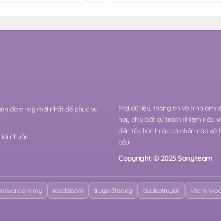
Mọi dữ liệu, thông tin và hình ảnh
ruyện đam mỹ mới nhất để phục vụ
hay chịu bất cứ trách nhiệm nào v
đến tổ chức hoặc cá nhân nào sở 
lợi nhuận.
cầu.
Copyright © 2025 Sanyteam
nhwa dam my
roadsteam
truyen3hsang
dualeotruyen
vitaminko