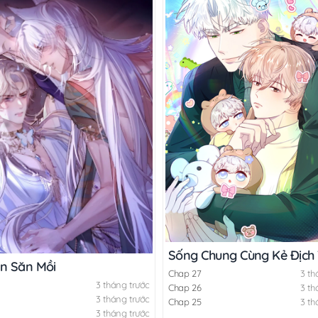
Sống Chung Cùng Kẻ Địch 
ẫn Săn Mồi
Chap 27
3 th
3 tháng trước
Chap 26
3 th
3 tháng trước
Chap 25
3 th
3 tháng trước