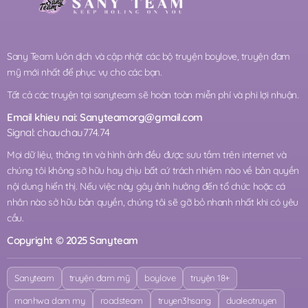
Sany Team luôn dịch và cập nhật các bộ truyện boylove, truyện đam
mỹ mới nhất để phục vụ cho các bạn.
Tất cả các truyện tại sanyteam sẽ hoàn toàn miễn phí và phi lợi nhuận.
Email khieu nai:
Sanyteamorg@gmail.com
Signal: chauchau774.74
Mọi dữ liệu, thông tin và hình ảnh đều được sưu tầm trên internet và
chúng tôi không sỡ hữu hay chịu bất cứ trách nhiệm nào về bản quyền
nội dung hiển thị. Nếu việc này gây ảnh hưởng đến tổ chức hoặc cá
nhân nào sở hữu bản quyền, chúng tôi sẽ gỡ bỏ nhanh nhất khi có yêu
cầu.
Copyright © 2025 Sanyteam
Sanyteam
truyện đam mỹ
boylove
truyện 18+
manhwa dam my
roadsteam
truyen3hsang
dualeotruyen