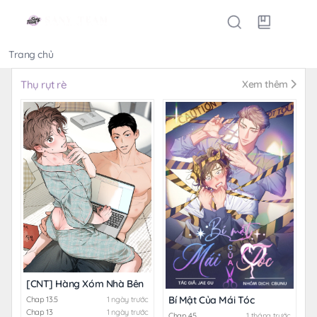
Trang chủ
Thể loại
Thụ rụt rè
Xem thêm
[CNT] Hàng Xóm Nhà Bên
Bí Mật Của Mái Tóc
Chap 13.5
1 ngày trước
Chap 13
1 ngày trước
Chap 45
1 tháng trước