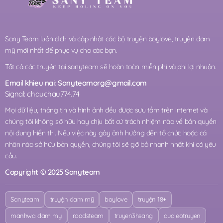
Sany Team luôn dịch và cập nhật các bộ truyện boylove, truyện đam
mỹ mới nhất để phục vụ cho các bạn.
Tất cả các truyện tại sanyteam sẽ hoàn toàn miễn phí và phi lợi nhuận.
Email khieu nai:
Sanyteamorg@gmail.com
Signal: chauchau774.74
Mọi dữ liệu, thông tin và hình ảnh đều được sưu tầm trên internet và
chúng tôi không sỡ hữu hay chịu bất cứ trách nhiệm nào về bản quyền
nội dung hiển thị. Nếu việc này gây ảnh hưởng đến tổ chức hoặc cá
nhân nào sở hữu bản quyền, chúng tôi sẽ gỡ bỏ nhanh nhất khi có yêu
cầu.
Copyright © 2025 Sanyteam
Sanyteam
truyện đam mỹ
boylove
truyện 18+
manhwa dam my
roadsteam
truyen3hsang
dualeotruyen