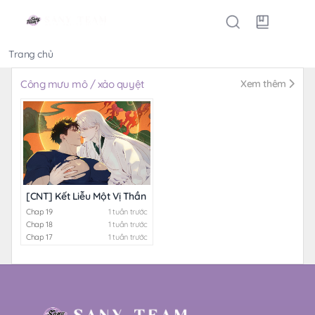
Trang chủ
Thể loại
Công mưu mô / xảo quyệt
Xem thêm
[CNT] Kết Liễu Một Vị Thần
Chap 19
1 tuần trước
Chap 18
1 tuần trước
Chap 17
1 tuần trước